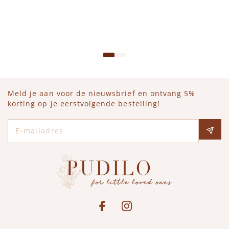
Op voorraad
IN WINKELWAGEN
Meld je aan voor de nieuwsbrief en ontvang 5%
korting op je eerstvolgende bestelling!
E-mailadres
Social media
See our Facebook
Bekijk onze Instagram pagina