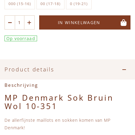
Accessoires
Zwemkleding
Speelgoed
MarMar Copenhagen
000 (15-16)
00 (17-18)
0 (19-21)
Zwemkleding
Feestkleding
Beren, Speendoekjes en Knuffeldoekjes
Mini Rodini
IN WINKELWAGEN
Tassen
+1 in the family
Op voorraad
Verzorgingsproducten
New Balance
Beren
Piupiuchick
Product details
Play Up
Beschrijving
MP Denmark Sok Bruin
Sproet & Sprout
Wol 10-351
Tiny Cottons
De allerfijnste maillots en sokken komen van MP
Denmark!