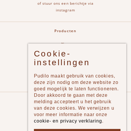
of stuur ons een berichtje via
instagram
Producten
New
Cookie-
Jongens
instellingen
Meisjes
Lifestyle
Pudilo maakt gebruik van cookies,
Merken
deze zijn nodig om deze website zo
goed mogelijk te laten functioneren.
Door akkoord te gaan met deze
Pudilo
melding accepteert u het gebruik
van deze cookies. We verwijzen u
Over ons
voor meer informatie naar onze
cookie- en privacy verklaring
.
Algemene voorwaarden