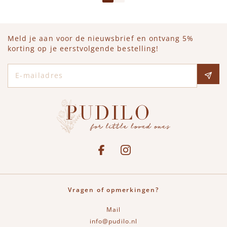
Meld je aan voor de nieuwsbrief en ontvang 5%
korting op je eerstvolgende bestelling!
E-mailadres
Social media
See our Facebook
Bekijk onze Instagram pagina
Vragen of opmerkingen?
Mail
info@pudilo.nl