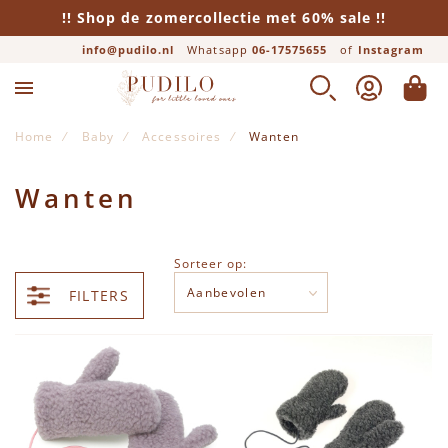
!! Shop de zomercollectie met 60% sale !!
info@pudilo.nl
Whatsapp
06-17575655
of
Instagram
ZOEK
ACCOUNT
WINK
Home
Baby
Accessoires
Wanten
Wanten
Sorteer op:
FILTERS