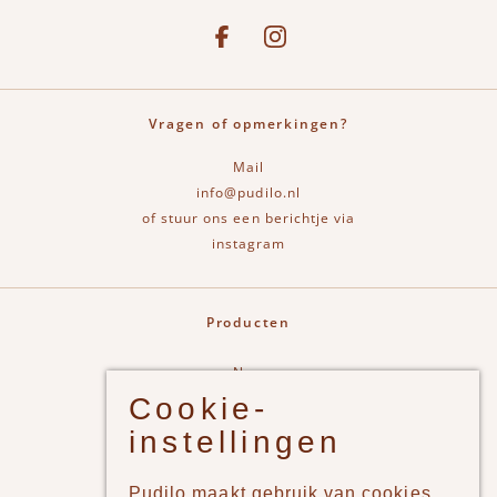
Social media
See our Facebook
Bekijk onze Instagram pagina
Vragen of opmerkingen?
Mail
info@pudilo.nl
of stuur ons een berichtje via
instagram
Producten
New
Cookie-
Jongens
instellingen
Meisjes
Lifestyle
Pudilo maakt gebruik van cookies,