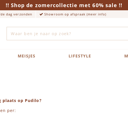
!! Shop de zomercollectie met 60% sale !!
lfde dag verzonden
Showroom op afspraak (meer info)
Zoek
MEISJES
LIFESTYLE
M
g plaats op Pudilo?
len per: