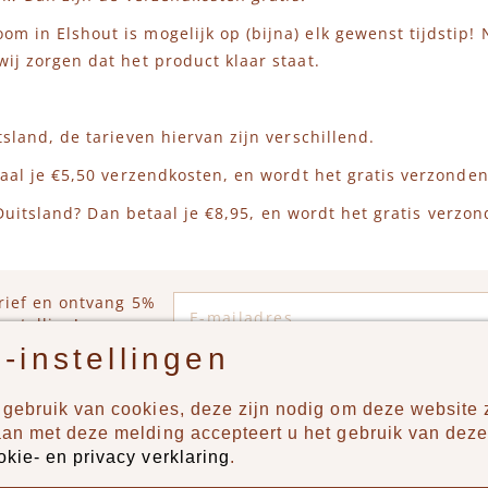
m in Elshout is mogelijk op (bijna) elk gewenst tijdstip!
ij zorgen dat het product klaar staat.
?
tsland, de tarieven hiervan zijn verschillend.
taal je €5,50 verzendkosten, en wordt het gratis verzonden
f Duitsland? Dan betaal je €8,95, en wordt het gratis verzo
E-mailadres
rief en ontvang 5%
estelling!
-instellingen
gebruik van cookies, deze zijn nodig om deze website z
n?
Producten
aan met deze melding accepteert u het gebruik van deze
okie- en privacy verklaring
.
uur ons een berichtje via
New