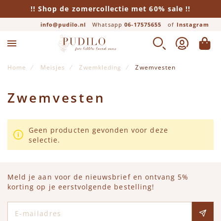
!! Shop de zomercollectie met 60% sale !!
info@pudilo.nl
Whatsapp
06-17575655
of
Instagram
ZOEK
ACCOUNT
WINK
Home
Meisjes
Zwemkleding
Zwemvesten
Zwemvesten
Geen producten gevonden voor deze
selectie.
Meld je aan voor de nieuwsbrief en ontvang 5%
korting op je eerstvolgende bestelling!
E-mailadres