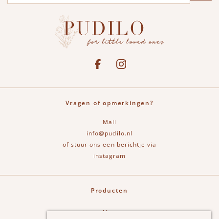
Social media
See our Facebook
Bekijk onze Instagram pagina
Vragen of opmerkingen?
Mail
info@pudilo.nl
of stuur ons een berichtje via
instagram
Producten
New