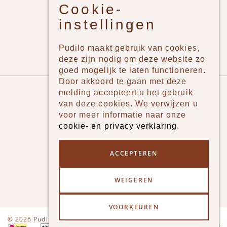
Cookie-
Jongens
instellingen
Meisjes
Lifestyle
Pudilo maakt gebruik van cookies,
Merken
deze zijn nodig om deze website zo
goed mogelijk te laten functioneren.
Door akkoord te gaan met deze
Pudilo
melding accepteert u het gebruik
van deze cookies. We verwijzen u
Over ons
voor meer informatie naar onze
cookie- en privacy verklaring
.
Algemene voorwaarden
Betaalmethodes
ACCEPTEREN
Verzenden en betalen
WEIGEREN
Klantenservice - Ruilen & Retourneren
VOORKEUREN
Disclaimer
Privacy
© 2026 Pudilo