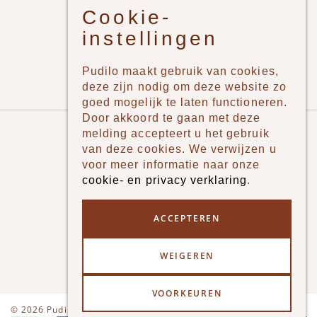
Cookie-
Jongens
instellingen
Meisjes
Lifestyle
Pudilo maakt gebruik van cookies,
Merken
deze zijn nodig om deze website zo
goed mogelijk te laten functioneren.
Door akkoord te gaan met deze
Pudilo
melding accepteert u het gebruik
van deze cookies. We verwijzen u
Over ons
voor meer informatie naar onze
cookie- en privacy verklaring
.
Algemene voorwaarden
Betaalmethodes
ACCEPTEREN
Verzenden en betalen
WEIGEREN
Klantenservice - Ruilen & Retourneren
VOORKEUREN
Disclaimer
Privacy
© 2026 Pudilo