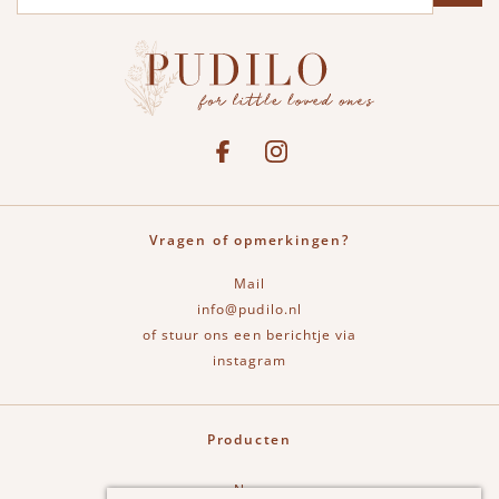
Social media
See our Facebook
Bekijk onze Instagram pagina
Vragen of opmerkingen?
Mail
info@pudilo.nl
of stuur ons een berichtje via
instagram
Producten
New