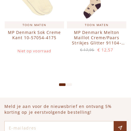
TOON MATEN
TOON MATEN
MP Denmark Sok Creme
MP Denmark Melton
Kant 10-57054-4175
Maillot Creme/Paars
Strikjes Glitter 91104-
4232 Crystal Pink
€ 12,57
€ 17,95
Niet op voorraad
Op voorraad
IN WINKELWAGEN
Meld je aan voor de nieuwsbrief en ontvang 5%
korting op je eerstvolgende bestelling!
E-mailadres