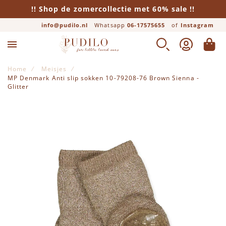
!! Shop de zomercollectie met 60% sale !!
info@pudilo.nl
Whatsapp
06-17575655
of
Instagram
ZOEK
ACCOUNT
WINK
Home
Meisjes
MP Denmark Anti slip sokken 10-79208-76 Brown Sienna -
Glitter
Ga naar het einde van de afbeeldingen-gallerij