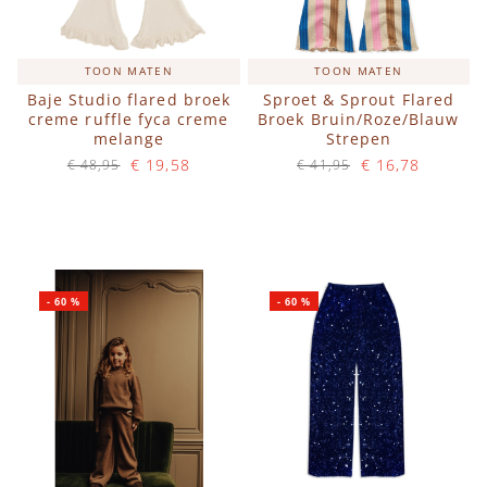
TOON MATEN
TOON MATEN
Baje Studio flared broek
Sproet & Sprout Flared
creme ruffle fyca creme
Broek Bruin/Roze/Blauw
melange
Strepen
€ 19,58
€ 16,78
€ 48,95
€ 41,95
Op voorraad
Op voorraad
IN WINKELWAGEN
IN WINKELWAGEN
-
60
%
-
60
%