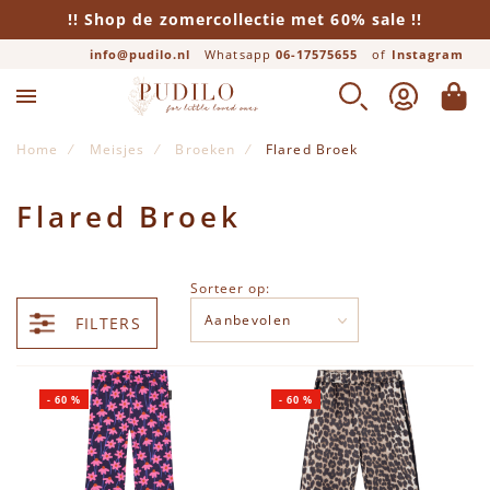
!! Shop de zomercollectie met 60% sale !!
info@pudilo.nl
Whatsapp
06-17575655
of
Instagram
ZOEK
ACCOUNT
WINK
Home
Meisjes
Broeken
Flared Broek
Flared Broek
Sorteer op:
FILTERS
-
60
%
-
60
%