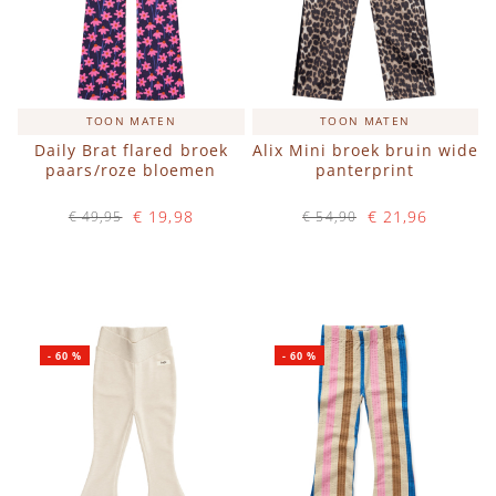
TOON MATEN
TOON MATEN
Daily Brat flared broek
Alix Mini broek bruin wide
paars/roze bloemen
panterprint
€ 19,98
€ 21,96
€ 49,95
€ 54,90
Op voorraad
Op voorraad
IN WINKELWAGEN
IN WINKELWAGEN
-
60
%
-
60
%