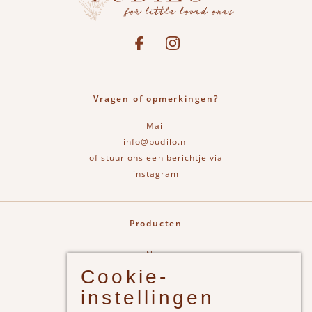
Social media
See our Facebook
Bekijk onze Instagram pagina
Vragen of opmerkingen?
Mail
info@pudilo.nl
of stuur ons een berichtje via
instagram
Producten
New
Cookie-
Jongens
instellingen
Meisjes