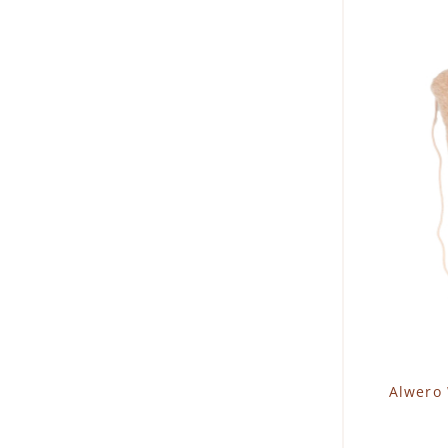
I
Alwero 