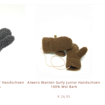
or Handschoen
Alwero Wanten Gully Junior Handschoen
s
100% Wol Bark
€ 26,95
Op voorraad