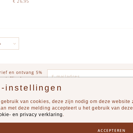
€ 26,95
Op voorraad
N WINKELWAGEN
E-mailadres
rief en ontvang 5%
estelling!
-instellingen
gebruik van cookies, deze zijn nodig om deze website z
n?
Producten
aan met deze melding accepteert u het gebruik van deze
okie- en privacy verklaring
.
uur ons een berichtje via
New
Jongens
ACCEPTEREN