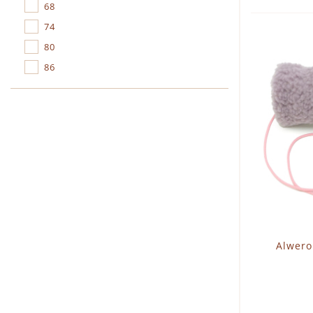
68
74
80
86
Alwero