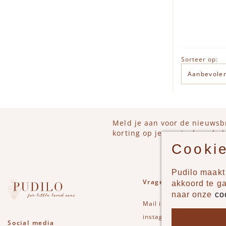
I
Sorteer op:
Meld je aan voor de nieuwsb
korting op je eerstvolgende b
Cookie
Pudilo maakt 
Vragen of opmerkinge
akkoord te g
naar onze
co
Mail
info@pudilo.nl
of st
instagram
Social media