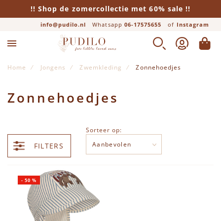
!! Shop de zomercollectie met 60% sale !!
info@pudilo.nl
Whatsapp
06-17575655
of
Instagram
ZOEK
ACCOUNT
WINK
Home
Jongens
Zwemkleding
Zonnehoedjes
Zonnehoedjes
Sorteer op:
FILTERS
-
50
%