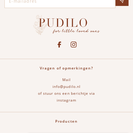
Social media
See our Facebook
Bekijk onze Instagram pagina
Vragen of opmerkingen?
Mail
info@pudilo.nl
of stuur ons een berichtje via
instagram
Producten