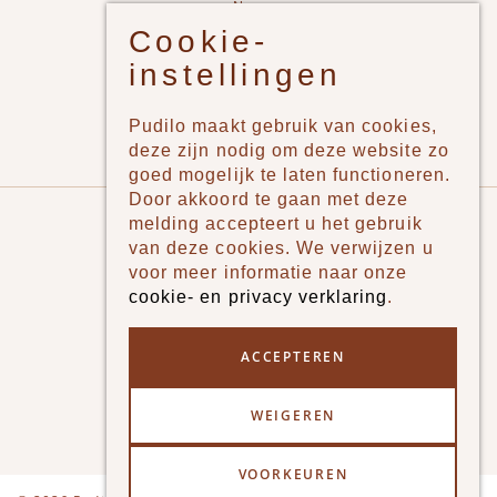
New
Cookie-
Jongens
instellingen
Meisjes
Lifestyle
Pudilo maakt gebruik van cookies,
Merken
deze zijn nodig om deze website zo
goed mogelijk te laten functioneren.
Door akkoord te gaan met deze
Pudilo
melding accepteert u het gebruik
van deze cookies. We verwijzen u
Over ons
voor meer informatie naar onze
cookie- en privacy verklaring
.
Algemene voorwaarden
Betaalmethodes
ACCEPTEREN
Verzenden en betalen
WEIGEREN
Klantenservice - Ruilen & Retourneren
VOORKEUREN