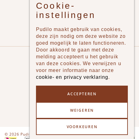
Cookie-
Jongens
instellingen
Meisjes
Lifestyle
Pudilo maakt gebruik van cookies,
Merken
deze zijn nodig om deze website zo
goed mogelijk te laten functioneren.
Door akkoord te gaan met deze
Pudilo
melding accepteert u het gebruik
van deze cookies. We verwijzen u
Over ons
voor meer informatie naar onze
cookie- en privacy verklaring
.
Algemene voorwaarden
Betaalmethodes
ACCEPTEREN
Verzenden en betalen
WEIGEREN
Klantenservice - Ruilen & Retourneren
VOORKEUREN
Disclaimer
Privacy
© 2026 Pudilo