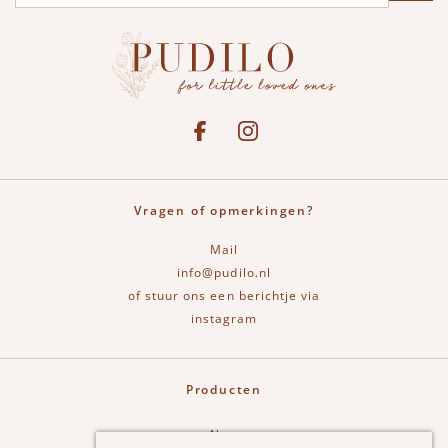
Social media
See our Facebook
Bekijk onze Instagram pagina
Vragen of opmerkingen?
Mail
info@pudilo.nl
of stuur ons een berichtje via
instagram
Producten
New