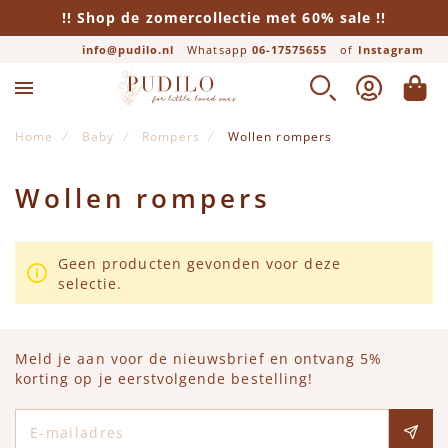
!! Shop de zomercollectie met 60% sale !!
info@pudilo.nl
Whatsapp
06-17575655
of
Instagram
ZOEK
ACCOUNT
WINK
Home
Baby
Rompers
Wollen rompers
Wollen rompers
Geen producten gevonden voor deze
selectie.
Meld je aan voor de nieuwsbrief en ontvang 5%
korting op je eerstvolgende bestelling!
E-mailadres