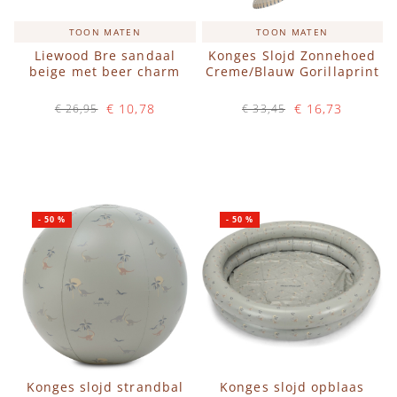
TOON MATEN
TOON MATEN
Liewood Bre sandaal
Konges Slojd Zonnehoed
beige met beer charm
Creme/Blauw Gorillaprint
€ 10,78
€ 16,73
€ 26,95
€ 33,45
Op voorraad
Op voorraad
IN WINKELWAGEN
IN WINKELWAGEN
-
50
%
-
50
%
Konges slojd strandbal
Konges slojd opblaas