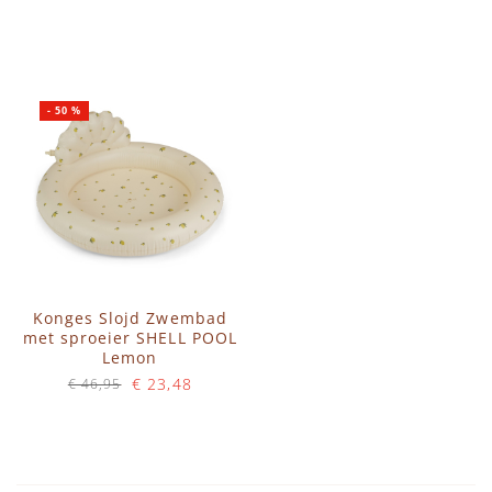
IN WINKELWAGEN
IN WINKELWAGEN
-
50
%
Konges Slojd Zwembad
met sproeier SHELL POOL
Lemon
€ 23,48
€ 46,95
Op voorraad
IN WINKELWAGEN