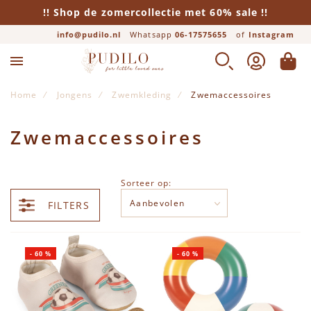
!! Shop de zomercollectie met 60% sale !!
info@pudilo.nl
Whatsapp
06-17575655
of
Instagram
ZOEK
ACCOUNT
WINK
Home
Jongens
Zwemkleding
Zwemaccessoires
Zwemaccessoires
Sorteer op:
FILTERS
-
60
%
-
60
%