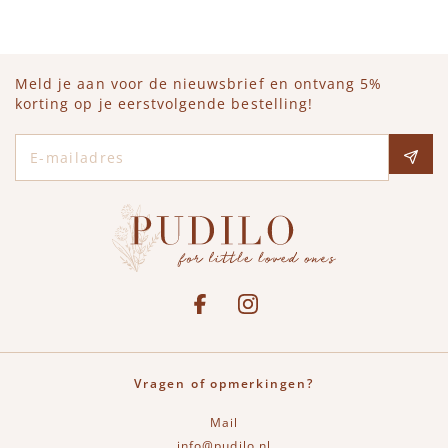
Meld je aan voor de nieuwsbrief en ontvang 5%
korting op je eerstvolgende bestelling!
E-mailadres
Social media
See our Facebook
Bekijk onze Instagram pagina
Vragen of opmerkingen?
Mail
info@pudilo.nl