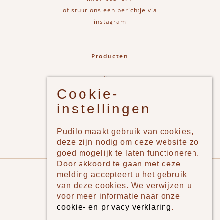
of stuur ons een berichtje via
instagram
Producten
New
Cookie-
Jongens
instellingen
Meisjes
Lifestyle
Pudilo maakt gebruik van cookies,
Merken
deze zijn nodig om deze website zo
goed mogelijk te laten functioneren.
Door akkoord te gaan met deze
Pudilo
melding accepteert u het gebruik
van deze cookies. We verwijzen u
Over ons
voor meer informatie naar onze
cookie- en privacy verklaring
.
Algemene voorwaarden