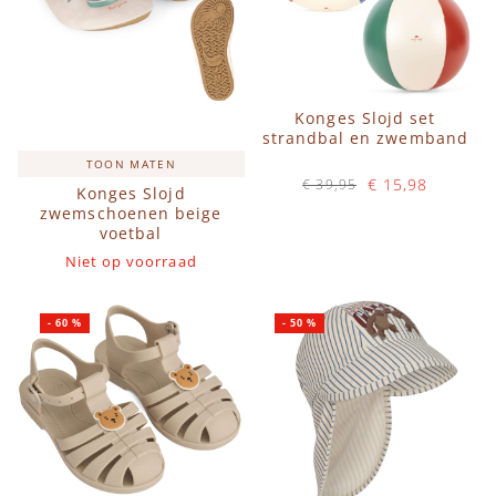
Konges Slojd set
strandbal en zwemband
TOON MATEN
€ 15,98
€ 39,95
Konges Slojd
Op voorraad
zwemschoenen beige
voetbal
IN WINKELWAGEN
Niet op voorraad
-
60
%
-
50
%