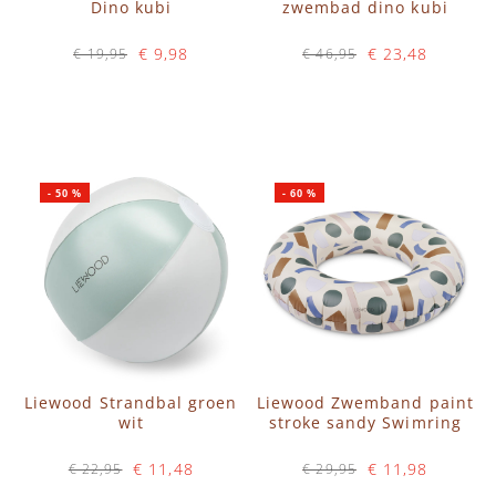
Dino kubi
zwembad dino kubi
€ 9,98
€ 23,48
€ 19,95
€ 46,95
Op voorraad
Op voorraad
IN WINKELWAGEN
IN WINKELWAGEN
-
50
%
-
60
%
Liewood Strandbal groen
Liewood Zwemband paint
wit
stroke sandy Swimring
€ 11,48
€ 11,98
€ 22,95
€ 29,95
Op voorraad
Op voorraad