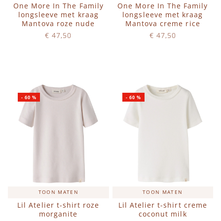
One More In The Family
One More In The Family
longsleeve met kraag
longsleeve met kraag
Mantova roze nude
Mantova creme rice
€ 47,50
€ 47,50
Op voorraad
Op voorraad
IN WINKELWAGEN
IN WINKELWAGEN
-
60
%
-
60
%
TOON MATEN
TOON MATEN
Lil Atelier t-shirt roze
Lil Atelier t-shirt creme
morganite
coconut milk