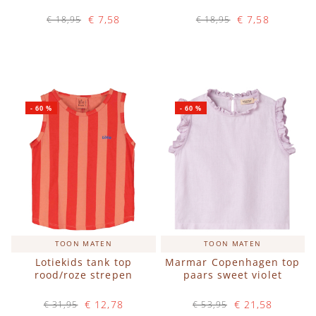
€ 7,58
€ 7,58
€ 18,95
€ 18,95
Op voorraad
Op voorraad
IN WINKELWAGEN
IN WINKELWAGEN
-
60
%
-
60
%
TOON MATEN
TOON MATEN
Lotiekids tank top
Marmar Copenhagen top
rood/roze strepen
paars sweet violet
€ 12,78
€ 21,58
€ 31,95
€ 53,95