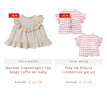
IN WINKELWAGEN
IN WINKELWAGEN
-
60
%
-
60
%
TOON MATEN
TOON MATEN
Marmar Copenhagen top
Play Up blouse
beige ruffle kit baby
creme/roze geruit
€ 22,78
€ 23,00
€ 56,95
€ 57,50
Op voorraad
Op voorraad
IN WINKELWAGEN
IN WINKELWAGEN