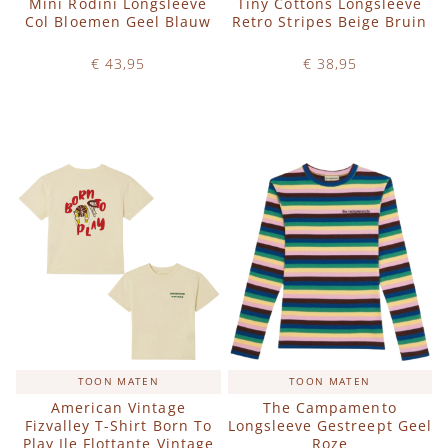
Mini Rodini Longsleeve
Tiny Cottons Longsleeve
Col Bloemen Geel Blauw
Retro Stripes Beige Bruin
€ 43,95
€ 38,95
Op voorraad
Op voorraad
IN WINKELWAGEN
IN WINKELWAGEN
TOON MATEN
TOON MATEN
American Vintage
The Campamento
Fizvalley T-Shirt Born To
Longsleeve Gestreept Geel
Play Ile Flottante Vintage
Roze