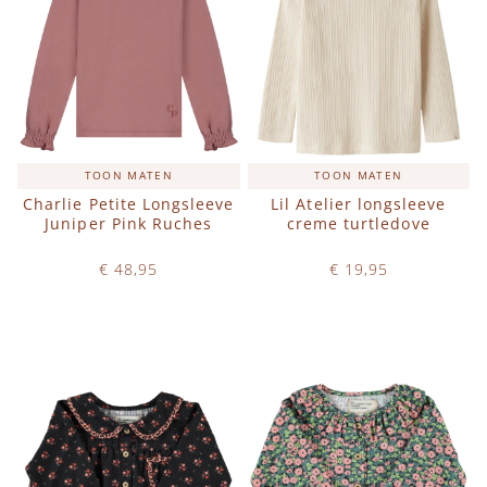
TOON MATEN
TOON MATEN
Charlie Petite Longsleeve
Lil Atelier longsleeve
Juniper Pink Ruches
creme turtledove
€ 48,95
€ 19,95
Op voorraad
Op voorraad
IN WINKELWAGEN
IN WINKELWAGEN