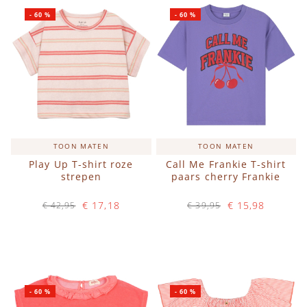
-
60
%
-
60
%
TOON MATEN
TOON MATEN
Play Up T-shirt roze
Call Me Frankie T-shirt
strepen
paars cherry Frankie
€ 17,18
€ 15,98
€ 42,95
€ 39,95
Op voorraad
Op voorraad
IN WINKELWAGEN
IN WINKELWAGEN
-
60
%
-
60
%