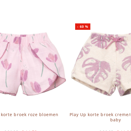
N WINKELWAGEN
IN WINKELWAGEN
-
60
%
 korte broek roze bloemen
Play Up korte broek creme
baby