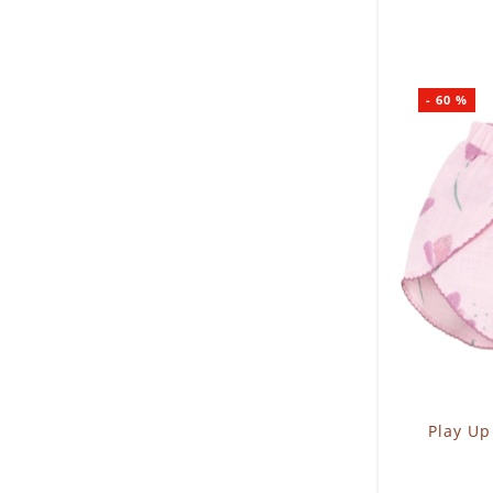
I
-
60
%
Play Up