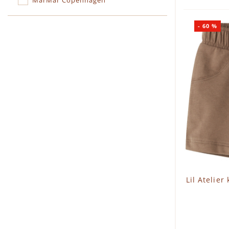
MarMar Copenhagen
-
60
%
Lil Atelie