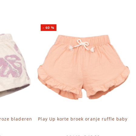
IN WINKELWAGEN
-
60
%
/roze bladeren
Play Up korte broek oranje ruffle baby