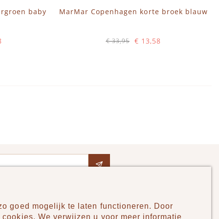
ergroen baby
MarMar Copenhagen korte broek blauw
8
€ 13,58
€ 33,95
Op voorraad
IN WINKELWAGEN
o goed mogelijk te laten functioneren. Door
Pudilo
 cookies. We verwijzen u voor meer informatie