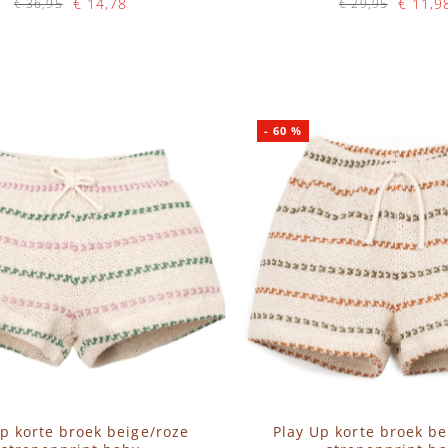
€ 14,78
€ 11,9
€ 36,95
€ 29,95
Op voorraad
Op voorraad
N WINKELWAGEN
IN WINKELWAGEN
-
60
%
p korte broek beige/roze
Play Up korte broek be