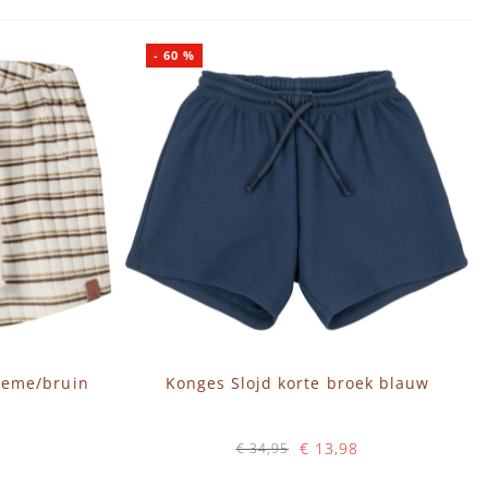
-
60
%
creme/bruin
Konges Slojd korte broek blauw
€ 13,98
€ 34,95
Op voorraad