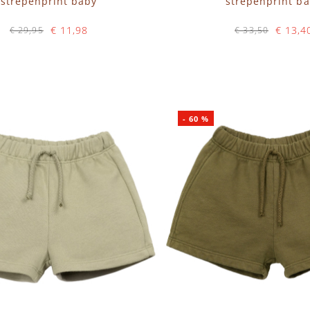
strepenprint baby
strepenprint b
€ 11,98
€ 13,4
€ 29,95
€ 33,50
Op voorraad
Op voorraad
N WINKELWAGEN
IN WINKELWAGEN
-
60
%