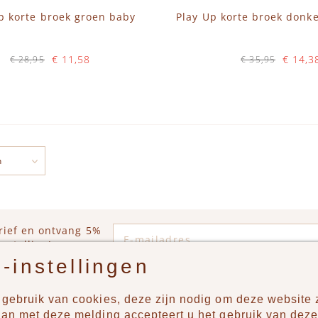
p korte broek groen baby
Play Up korte broek donk
€ 11,58
€ 14,3
€ 28,95
€ 35,95
Op voorraad
Op voorraad
N WINKELWAGEN
IN WINKELWAGEN
E-mailadres
rief en ontvang 5%
estelling!
-instellingen
gebruik van cookies, deze zijn nodig om deze website z
n?
Producten
aan met deze melding accepteert u het gebruik van deze