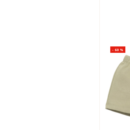
I
-
60
%