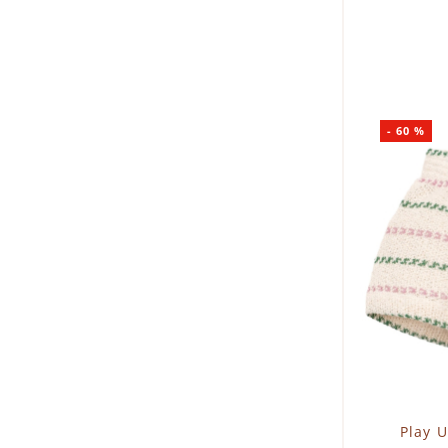
I
-
60
%
Play U