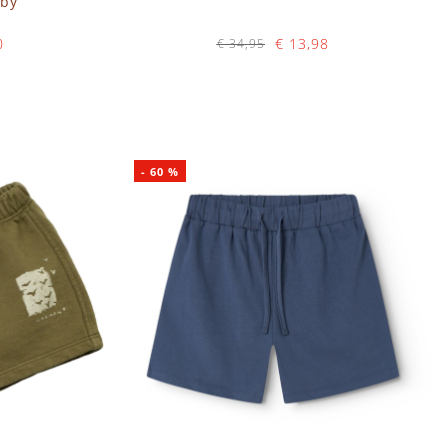
aby
0
€ 13,98
€ 34,95
Op voorraad
IN WINKELWAGEN
-
60
%