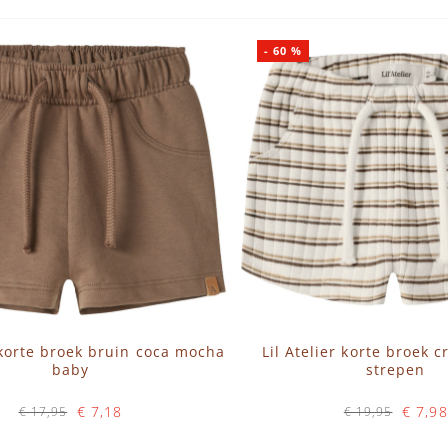
-
60
%
r korte broek bruin coca mocha
Lil Atelier korte broek 
baby
strepen
€ 7,18
€ 7,98
€ 17,95
€ 19,95
Op voorraad
Op voorraad