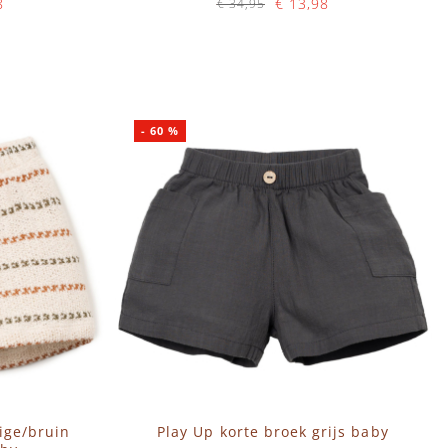
8
€ 13,98
€ 34,95
Op voorraad
IN WINKELWAGEN
-
60
%
ige/bruin
Play Up korte broek grijs baby