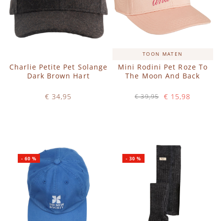
TOON MATEN
Charlie Petite Pet Solange
Mini Rodini Pet Roze To
Dark Brown Hart
The Moon And Back
€ 34,95
€ 15,98
€ 39,95
Op voorraad
Op voorraad
IN WINKELWAGEN
IN WINKELWAGEN
-
60
%
-
30
%