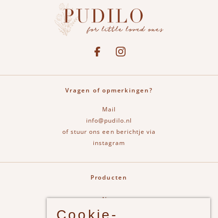
Social media
See our Facebook
Bekijk onze Instagram pagina
Vragen of opmerkingen?
Mail
info@pudilo.nl
of stuur ons een berichtje via
instagram
Producten
New
Cookie-
Jongens