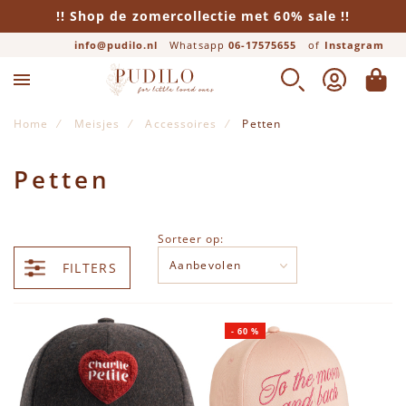
!! Shop de zomercollectie met 60% sale !!
info@pudilo.nl
Whatsapp
06-17575655
of
Instagram
Sokken
ZOEK
ACCOUNT
WINK
Bekijk alle Sokken
Home
Meisjes
Accessoires
Petten
Anti-slip sokken
Petten
Sorteer op:
FILTERS
-
60
%