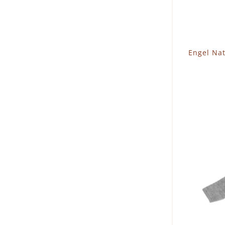
Engel Na
I