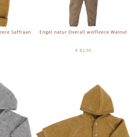
eece Saffraan
Engel natur Overall wolfleece Walnut
€ 82,95
Op voorraad
IN WINKELWAGEN