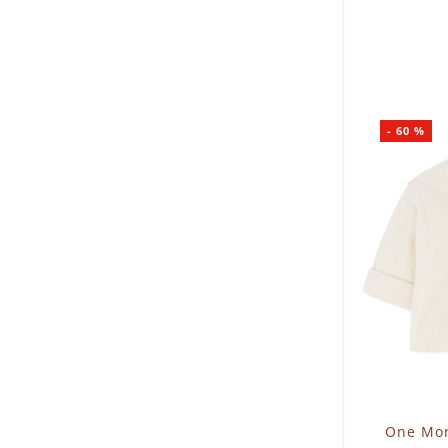
I
-
60
%
One Mor