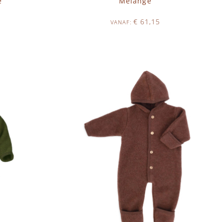
e
Melange
€ 61,15
VANAF
Op voorraad
IN WINKELWAGEN