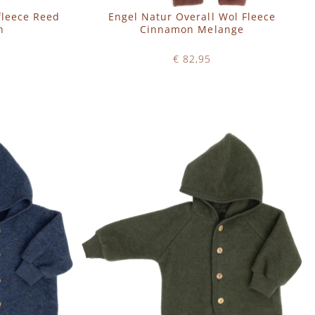
fleece Reed
Engel Natur Overall Wol Fleece
n
Cinnamon Melange
€ 82,95
Op voorraad
IN WINKELWAGEN