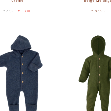
Creme
Beige Melang
€ 33,00
€ 82,95
€ 82,50
Op voorraad
Op voorraad
N WINKELWAGEN
IN WINKELWAGEN