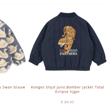
dy Swan blauw
Konges Slojd Juno Bomber Jacket Total
Eclipse tijger
€ 84,95
Op voorraad