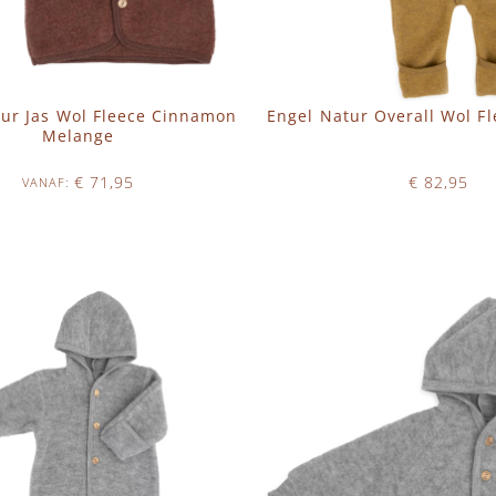
tur Jas Wol Fleece Cinnamon
Engel Natur Overall Wol Fl
Melange
€ 71,95
€ 82,95
VANAF
Op voorraad
Op voorraad
N WINKELWAGEN
IN WINKELWAGEN