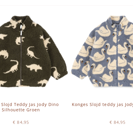
Slojd Teddy Jas Jody Dino
Konges Slojd teddy jas Jo
Silhouette Groen
€ 84,95
€ 84,95
Op voorraad
Op voorraad