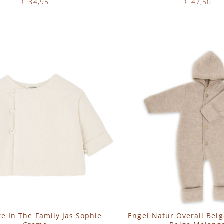
€ 84,95
€ 47,50
Op voorraad
Op voorraad
N WINKELWAGEN
IN WINKELWAGEN
e In The Family Jas Sophie
Engel Natur Overall Beig