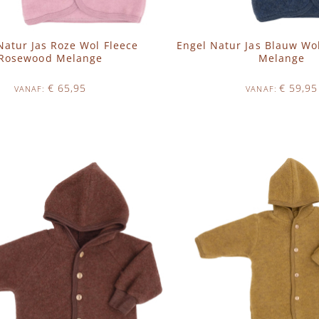
Natur Jas Roze Wol Fleece
Engel Natur Jas Blauw Wol
Rosewood Melange
Melange
€ 65,95
€ 59,95
VANAF
VANAF
Op voorraad
Op voorraad
N WINKELWAGEN
IN WINKELWAGEN