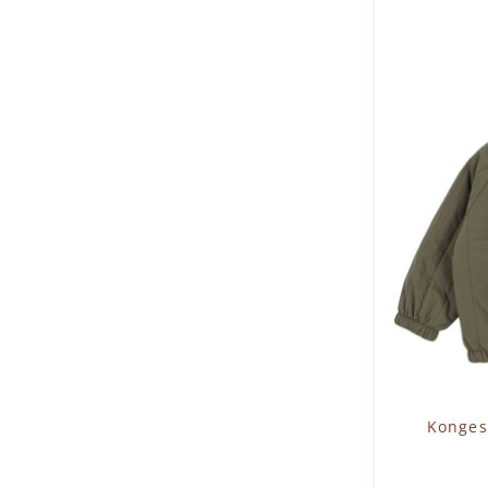
I
Konges