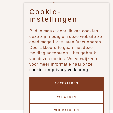
New
Cookie-
Jongens
instellingen
Meisjes
Lifestyle
Pudilo maakt gebruik van cookies,
Merken
deze zijn nodig om deze website zo
goed mogelijk te laten functioneren.
Door akkoord te gaan met deze
Pudilo
melding accepteert u het gebruik
van deze cookies. We verwijzen u
Over ons
voor meer informatie naar onze
cookie- en privacy verklaring
.
Algemene voorwaarden
Betaalmethodes
ACCEPTEREN
Verzenden en betalen
WEIGEREN
Klantenservice - Ruilen & Retourneren
VOORKEUREN