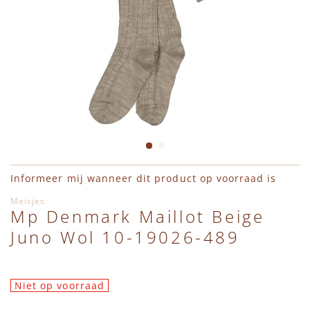
Cargo Broeken
Wanten
Zwemaccessoires
Zonnebrillen
Zonnehoedjes
Ga naar het begin van de afbeeldingen-gallerij
Informeer mij wanneer dit product op voorraad is
Meisjes
Mp Denmark Maillot Beige
Juno Wol 10-19026-489
Niet op voorraad