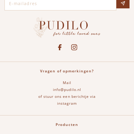
Social media
See our Facebook
Bekijk onze Instagram pagina
Vragen of opmerkingen?
Mail
info@pudilo.nl
of stuur ons een berichtje via
instagram
Producten