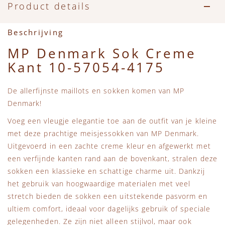
Accessoires
Zwemkleding
Speelgoed
MarMar Copenhagen
Product details
Zwemkleding
Feestkleding
Beren, Speendoekjes en Knuffeldoekjes
Mini Rodini
Beschrijving
MP Denmark Sok Creme
Tassen
+1 in the family
Kant 10-57054-4175
Verzorgingsproducten
New Balance
De allerfijnste maillots en sokken komen van MP
Denmark!
Beren
Piupiuchick
Voeg een vleugje elegantie toe aan de outfit van je kleine
met deze prachtige meisjessokken van MP Denmark.
Play Up
Uitgevoerd in een zachte creme kleur en afgewerkt met
een verfijnde kanten rand aan de bovenkant, stralen deze
Sproet & Sprout
sokken een klassieke en schattige charme uit. Dankzij
het gebruik van hoogwaardige materialen met veel
stretch bieden de sokken een uitstekende pasvorm en
Tiny Cottons
ultiem comfort, ideaal voor dagelijks gebruik of speciale
gelegenheden. Ze zijn niet alleen stijlvol, maar ook