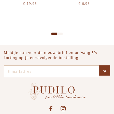
€ 19,95
€ 6,95
Op voorraad
Op voorraad
IN WINKELWAGEN
IN WINKELWAGEN
Meld je aan voor de nieuwsbrief en ontvang 5%
korting op je eerstvolgende bestelling!
E-mailadres
Social media
See our Facebook
Bekijk onze Instagram pagina