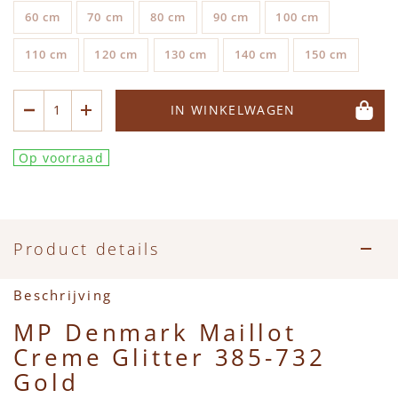
60 cm
70 cm
80 cm
90 cm
100 cm
110 cm
120 cm
130 cm
140 cm
150 cm
IN WINKELWAGEN
Op voorraad
Product details
Beschrijving
MP Denmark Maillot
Creme Glitter 385-732
Gold