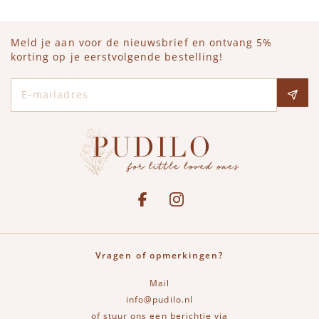
Meld je aan voor de nieuwsbrief en ontvang 5%
korting op je eerstvolgende bestelling!
E-mailadres
Social media
See our Facebook
Bekijk onze Instagram pagina
Vragen of opmerkingen?
Mail
info@pudilo.nl
of stuur ons een berichtje via