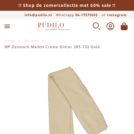
!! Shop de zomercollectie met 60% sale !!
info@pudilo.nl
Whatsapp
06-17575655
of
Instagram
ZOEK
ACCOUNT
WINK
Home
Meisjes
MP Denmark Maillot Creme Glitter 385-732 Gold
Ga naar het einde van de afbeeldingen-gallerij