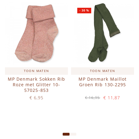
-
30
%
TOON MATEN
TOON MATEN
MP Denmark Sokken Rib
MP Denmark Maillot
Roze met Glitter 10-
Groen Rib 130-2295
57025-853
€ 6,95
€ 11,87
€ 16,95
Op voorraad
Op voorraad
IN WINKELWAGEN
IN WINKELWAGEN