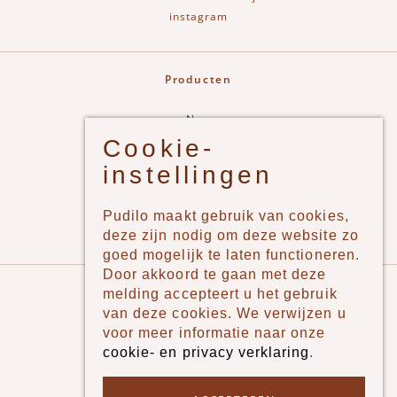
instagram
Producten
New
Cookie-
Jongens
instellingen
Meisjes
Lifestyle
Pudilo maakt gebruik van cookies,
Merken
deze zijn nodig om deze website zo
goed mogelijk te laten functioneren.
Door akkoord te gaan met deze
Pudilo
melding accepteert u het gebruik
van deze cookies. We verwijzen u
Over ons
voor meer informatie naar onze
cookie- en privacy verklaring
.
Algemene voorwaarden
Betaalmethodes