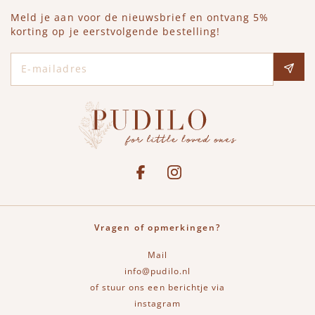
Meld je aan voor de nieuwsbrief en ontvang 5%
korting op je eerstvolgende bestelling!
E-mailadres
Social media
See our Facebook
Bekijk onze Instagram pagina
Vragen of opmerkingen?
Mail
info@pudilo.nl
of stuur ons een berichtje via
instagram