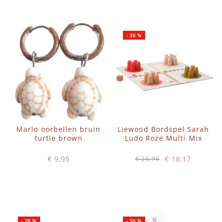
IN WINKELWAGEN
IN WINKELWAGEN
-
30
%
Marlo oorbellen bruin
Liewood Bordspel Sarah
turtle brown
Ludo Roze Multi Mix
€ 9,95
€ 18,17
€ 25,95
Op voorraad
Op voorraad
IN WINKELWAGEN
IN WINKELWAGEN
-
20
%
-
50
%