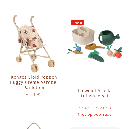
IN WINKELWAGEN
IN WINKELWAGEN
-
60
%
Konges Slojd Poppen
Buggy Creme Aardbei
Pailletten
Liewood Acacia
€ 64,95
tuinspeelset
Op voorraad
€ 21,98
€ 54,95
IN WINKELWAGEN
Niet op voorraad