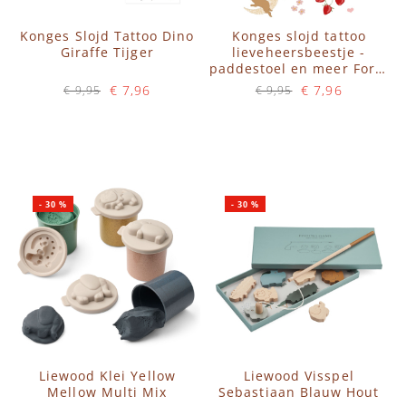
Konges Slojd Tattoo Dino
Konges slojd tattoo
Giraffe Tijger
lieveheersbeestje -
paddestoel en meer Foret
magique
€ 7,96
€ 7,96
€ 9,95
€ 9,95
Op voorraad
Op voorraad
IN WINKELWAGEN
IN WINKELWAGEN
-
30
%
-
30
%
Liewood Klei Yellow
Liewood Visspel
Mellow Multi Mix
Sebastiaan Blauw Hout