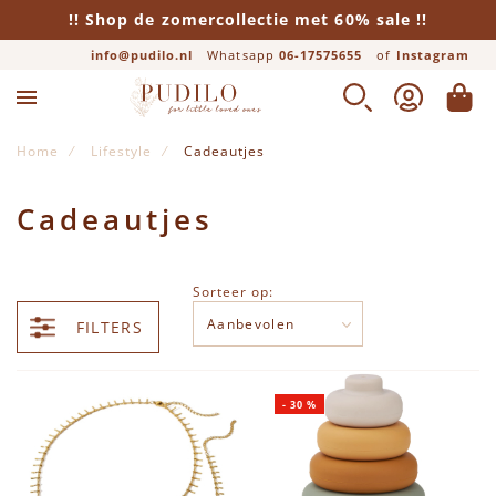
!! Shop de zomercollectie met 60% sale !!
info@pudilo.nl
Whatsapp
06-17575655
of
Instagram
ZOEK
ACCOUNT
WINK
Home
Lifestyle
Cadeautjes
Cadeautjes
Sorteer op:
FILTERS
-
30
%