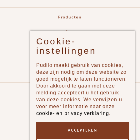
Producten
New
Cookie-
Jongens
instellingen
Meisjes
Lifestyle
Pudilo maakt gebruik van cookies,
Merken
deze zijn nodig om deze website zo
goed mogelijk te laten functioneren.
Door akkoord te gaan met deze
Pudilo
melding accepteert u het gebruik
van deze cookies. We verwijzen u
Over ons
voor meer informatie naar onze
cookie- en privacy verklaring
.
Algemene voorwaarden
Betaalmethodes
ACCEPTEREN
Verzenden en betalen