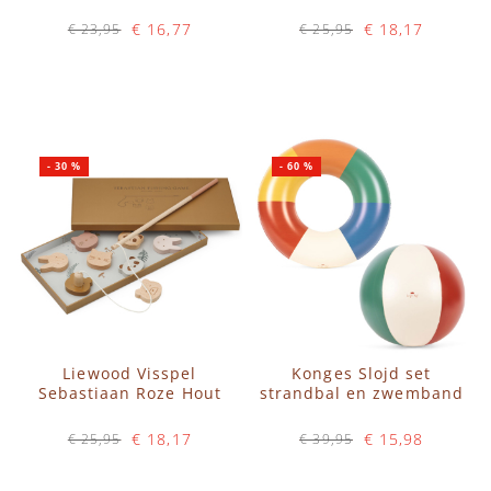
€ 16,77
€ 18,17
€ 23,95
€ 25,95
Op voorraad
Op voorraad
IN WINKELWAGEN
IN WINKELWAGEN
-
30
%
-
60
%
Liewood Visspel
Konges Slojd set
Sebastiaan Roze Hout
strandbal en zwemband
€ 18,17
€ 15,98
€ 25,95
€ 39,95
Op voorraad
Op voorraad