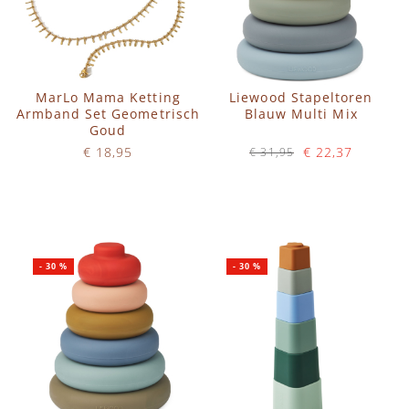
MarLo Mama Ketting
Liewood Stapeltoren
Armband Set Geometrisch
Blauw Multi Mix
Goud
€ 18,95
€ 22,37
€ 31,95
Op voorraad
Op voorraad
IN WINKELWAGEN
IN WINKELWAGEN
-
30
%
-
30
%