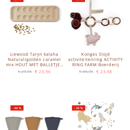
Liewood Taryn kalaha
Konges Slojd
Natural/golden caramel
activiteitenring ACTIVITY
mix HOUT MET BALLETJES
RING FARM Boerderij
- SPEL
€ 23,96
€ 23,48
€ 29,95
€ 46,95
Op voorraad
Op voorraad
IN WINKELWAGEN
IN WINKELWAGEN
-
60
%
-
20
%