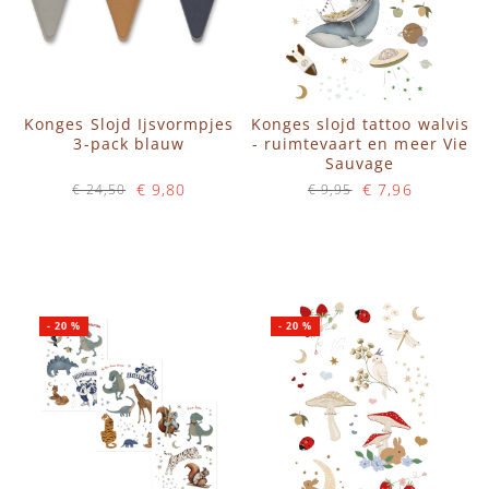
Konges Slojd Ijsvormpjes
Konges slojd tattoo walvis
3-pack blauw
- ruimtevaart en meer Vie
Sauvage
€ 9,80
€ 7,96
€ 24,50
€ 9,95
Op voorraad
Op voorraad
IN WINKELWAGEN
IN WINKELWAGEN
-
20
%
-
20
%