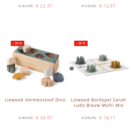
€ 22,37
€ 13,97
€ 31,95
€ 19,95
Op voorraad
Op voorraad
IN WINKELWAGEN
IN WINKELWAGEN
-
30
%
-
30
%
Liewood Vormenstoof Dino
Liewood Bordspel Sarah
Ludo Blauw Multi Mix
€ 34,97
€ 18,17
€ 49,95
€ 25,95
Op voorraad
Op voorraad