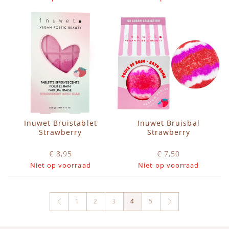
Inuwet Bruistablet
Inuwet Bruisbal
Strawberry
Strawberry
€ 8,95
€ 7,50
Niet op voorraad
Niet op voorraad
1
2
3
4
5
U lees momenteel pagina