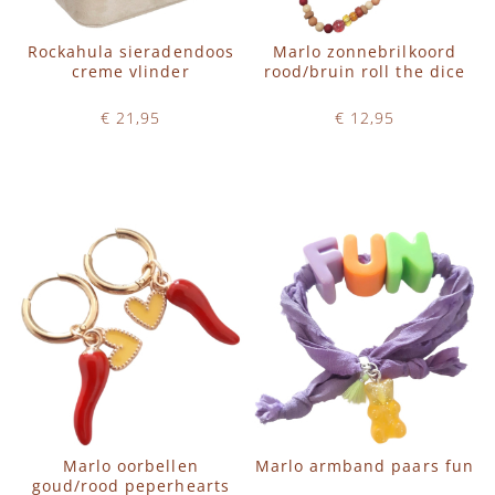
Rockahula sieradendoos
Marlo zonnebrilkoord
creme vlinder
rood/bruin roll the dice
€ 21,95
€ 12,95
Op voorraad
Op voorraad
IN WINKELWAGEN
IN WINKELWAGEN
Marlo oorbellen
Marlo armband paars fun
goud/rood peperhearts