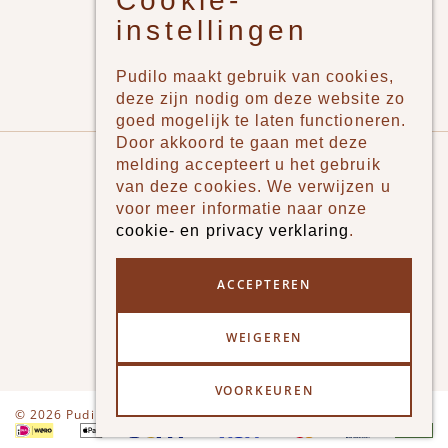
Cookie-
Jongens
instellingen
Meisjes
Lifestyle
Pudilo maakt gebruik van cookies,
Merken
deze zijn nodig om deze website zo
goed mogelijk te laten functioneren.
Door akkoord te gaan met deze
Pudilo
melding accepteert u het gebruik
van deze cookies. We verwijzen u
Over ons
voor meer informatie naar onze
cookie- en privacy verklaring
.
Algemene voorwaarden
Betaalmethodes
ACCEPTEREN
Verzenden en betalen
WEIGEREN
Klantenservice - Ruilen & Retourneren
VOORKEUREN
Disclaimer
Privacy
© 2026 Pudilo