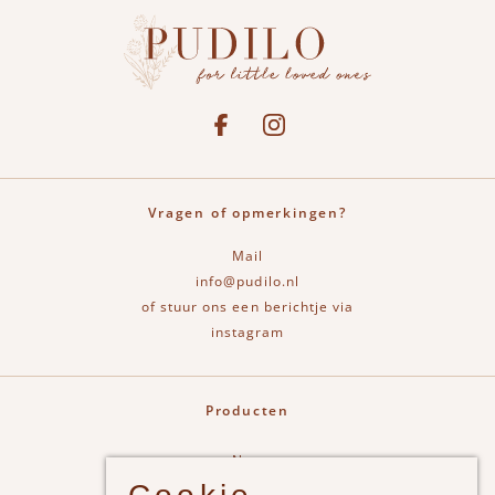
Social media
See our Facebook
Bekijk onze Instagram pagina
Vragen of opmerkingen?
Mail
info@pudilo.nl
of stuur ons een berichtje via
instagram
Producten
New