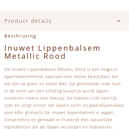
Accessoires
Zwemkleding
Speelgoed
MarMar Copenhagen
Zwemkleding
Feestkleding
Beren, Speendoekjes en Knuffeldoekjes
Mini Rodini
Product details
Tassen
+1 in the family
Beschrijving
Inuwet Lippenbalsem
Verzorgingsproducten
New Balance
Metallic Rood
Beren
Piupiuchick
De Inuwet Lippenbalsem Metallic Rood is een magisch
lippenbalsemmetje speciaal voor kleine beautyfans die
Play Up
dol zijn op glans en kleur! Met zijn glimmende rode huls
in de vorm van een schattig konijntje wordt lippen
Sproet & Sprout
insmeren ineens een feestje. De balsem ruikt heerlijk
zoet en zorgt ervoor dat lippen zacht en glad blijven klaar
voor elke glimlach! De Inuwet lippenbalsem is vegan,
Tiny Cottons
dierproefvrij en gemaakt in Frankrijk met natuurlijke
ingrediënten die de lippen verzorgen en hydrateren.