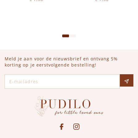
Op voorraad
Op voorraad
IN WINKELWAGEN
IN WINKELWAGEN
Meld je aan voor de nieuwsbrief en ontvang 5%
korting op je eerstvolgende bestelling!
E-mailadres
Social media
See our Facebook
Bekijk onze Instagram pagina