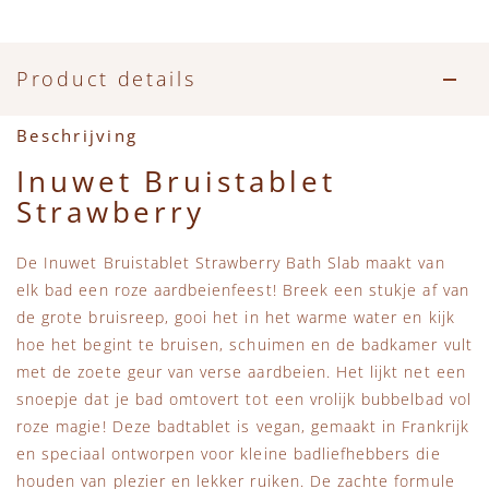
Accessoires
Zwemkleding
Speelgoed
MarMar Copenhagen
Zwemkleding
Feestkleding
Beren, Speendoekjes en Knuffeldoekjes
Mini Rodini
Product details
Tassen
+1 in the family
Beschrijving
Inuwet Bruistablet
Verzorgingsproducten
New Balance
Strawberry
Beren
Piupiuchick
De Inuwet Bruistablet Strawberry Bath Slab maakt van
elk bad een roze aardbeienfeest! Breek een stukje af van
Play Up
de grote bruisreep, gooi het in het warme water en kijk
hoe het begint te bruisen, schuimen en de badkamer vult
Sproet & Sprout
met de zoete geur van verse aardbeien. Het lijkt net een
snoepje dat je bad omtovert tot een vrolijk bubbelbad vol
roze magie! Deze badtablet is vegan, gemaakt in Frankrijk
Tiny Cottons
en speciaal ontworpen voor kleine badliefhebbers die
houden van plezier en lekker ruiken. De zachte formule