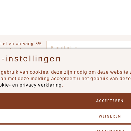
E-mailadres
rief en ontvang 5%
estelling!
-instellingen
gebruik van cookies, deze zijn nodig om deze website z
n?
Producten
aan met deze melding accepteert u het gebruik van deze
okie- en privacy verklaring
.
uur ons een berichtje via
New
Jongens
ACCEPTEREN
Meisjes
Lifestyle
WEIGEREN
Merken