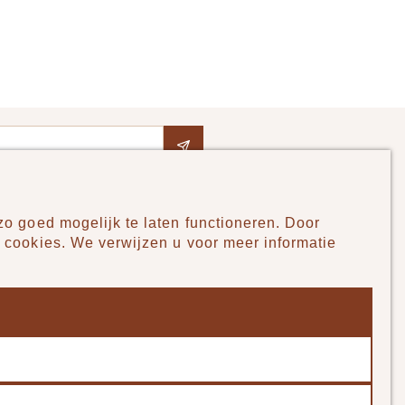
o goed mogelijk te laten functioneren. Door
Pudilo
 cookies. We verwijzen u voor meer informatie
Over ons
Algemene voorwaarden
Betaalmethodes
Verzenden en betalen
Klantenservice - Ruilen & Retourneren