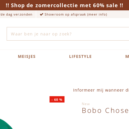
!! Shop de zomercollectie met 60% sale !!
lfde dag verzonden
Showroom op afspraak (meer info)
Zoek
MEISJES
LIFESTYLE
M
Informeer mij wanneer di
-
60
%
New
Bobo Chose