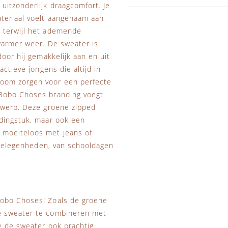
itzonderlijk draagcomfort. Je
ateriaal voelt aangenaam aan
, terwijl het ademende
warmer weer. De sweater is
oor hij gemakkelijk aan en uit
ctieve jongens die altijd in
zoom zorgen voor een perfecte
 Bobo Choses branding voegt
ntwerp. Deze groene zipped
edingstuk, maar ook een
 moeiteloos met jeans of
i gelegenheden, van schooldagen
Bobo Choses! Zoals de groene
de sweater te combineren met
je de sweater ook prachtig