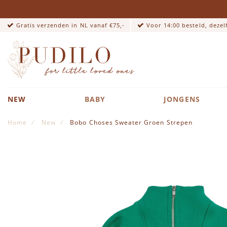
Gratis verzenden in NL vanaf €75,-
Voor 14:00 besteld, deze
NEW
BABY
JONGENS
Home
New
Bobo Choses Sweater Groen Strepen
Ga naar het einde van de afbeeldingen-gallerij