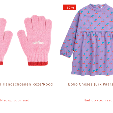
-
60
%
s Handschoenen Roze/Rood
Bobo Choses Jurk Paar
Niet op voorraad
Niet op voorraad