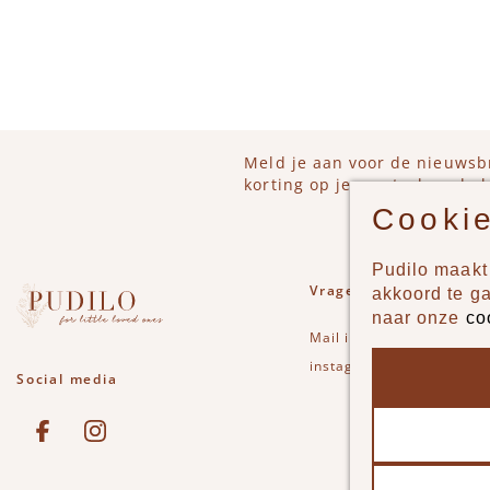
IN WINKELWAGEN
Meld je aan voor de nieuwsb
korting op je eerstvolgende b
Cookie
Pudilo maakt 
Vragen of opmerkinge
akkoord te g
naar onze
co
Mail
info@pudilo.nl
of st
instagram
Social media
See our Facebook
Bekijk onze Instagram pagina