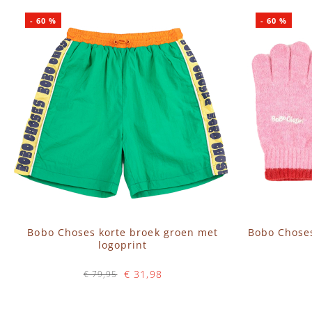
-
60
%
-
60
%
Bobo Choses korte broek groen met
Bobo Chose
logoprint
€ 31,98
€ 79,95
Op voorraad