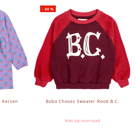
-
60
%
s Kersen
Bobo Choses Sweater Rood B.C.
Niet op voorraad