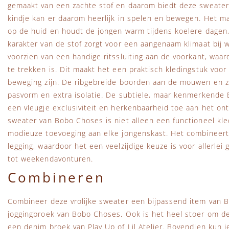
gemaakt van een zachte stof en daarom biedt deze sweater u
kindje kan er daarom heerlijk in spelen en bewegen. Het m
op de huid en houdt de jongen warm tijdens koelere dagen
karakter van de stof zorgt voor een aangenaam klimaat bij 
voorzien van een handige ritssluiting aan de voorkant, waard
te trekken is. Dit maakt het een praktisch kledingstuk voor a
beweging zijn. De ribgebreide boorden aan de mouwen en 
pasvorm en extra isolatie. De subtiele, maar kenmerkende
een vleugje exclusiviteit en herkenbaarheid toe aan het o
sweater van Bobo Choses is niet alleen een functioneel kl
modieuze toevoeging aan elke jongenskast. Het combineert
legging, waardoor het een veelzijdige keuze is voor allerle
tot weekendavonturen.
Combineren
Combineer deze vrolijke sweater een bijpassend item van 
joggingbroek van Bobo Choses. Ook is het heel stoer om 
een denim broek van Play Up of Lil Atelier. Bovendien kun 