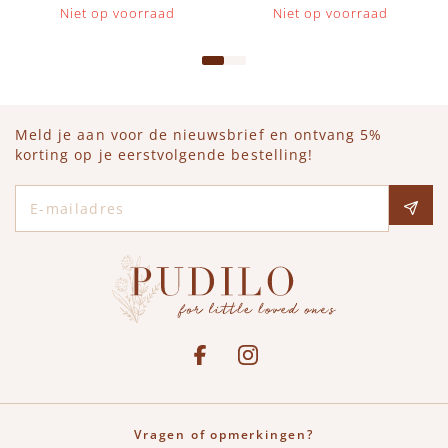
Niet op voorraad
Niet op voorraad
Meld je aan voor de nieuwsbrief en ontvang 5%
korting op je eerstvolgende bestelling!
E-mailadres
Social media
See our Facebook
Bekijk onze Instagram pagina
Vragen of opmerkingen?