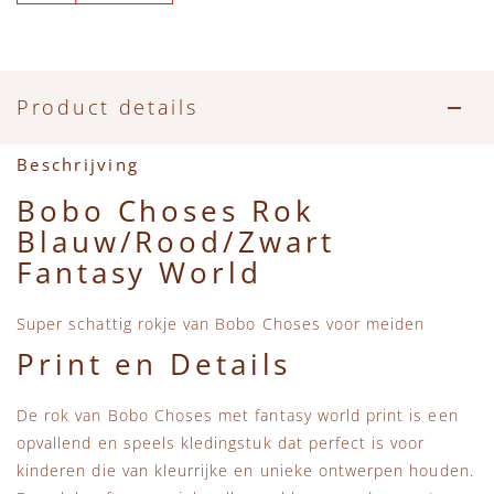
Accessoires
Zwemkleding
Speelgoed
MarMar Copenhagen
Zwemkleding
Feestkleding
Beren, Speendoekjes en Knuffeldoekjes
Mini Rodini
Product details
Tassen
+1 in the family
Beschrijving
Verzorgingsproducten
New Balance
Bobo Choses Rok
Blauw/Rood/Zwart
Beren
Piupiuchick
Fantasy World
Play Up
Super schattig rokje van Bobo Choses voor meiden
Print en Details
Sproet & Sprout
De rok van Bobo Choses met fantasy world print is een
Tiny Cottons
opvallend en speels kledingstuk dat perfect is voor
kinderen die van kleurrijke en unieke ontwerpen houden.