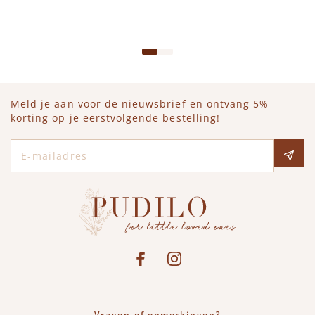
IN WINKELWAGEN
Meld je aan voor de nieuwsbrief en ontvang 5%
korting op je eerstvolgende bestelling!
E-mailadres
Social media
See our Facebook
Bekijk onze Instagram pagina
Vragen of opmerkingen?