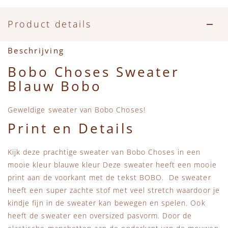
Accessoires
Zwemkleding
Speelgoed
MarMar Copenhagen
Product details
Zwemkleding
Feestkleding
Beren, Speendoekjes en Knuffeldoekjes
Mini Rodini
Beschrijving
Tassen
+1 in the family
Bobo Choses Sweater
Blauw Bobo
Verzorgingsproducten
New Balance
Geweldige sweater van Bobo Choses!
Beren
Piupiuchick
Print en Details
Play Up
Kijk deze prachtige sweater van Bobo Choses in een
mooie kleur blauwe kleur Deze sweater heeft een mooie
Sproet & Sprout
print aan de voorkant met de tekst BOBO. De sweater
heeft een super zachte stof met veel stretch waardoor je
Tiny Cottons
kindje fijn in de sweater kan bewegen en spelen. Ook
heeft de sweater een oversized pasvorm. Door de