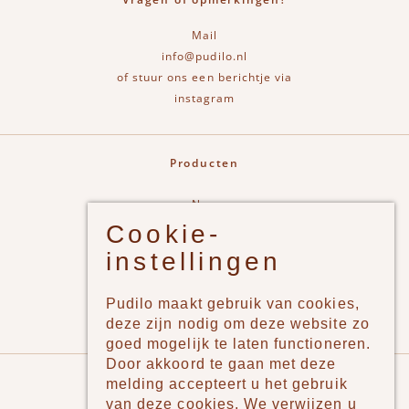
Mail
info@pudilo.nl
of stuur ons een berichtje via
instagram
Producten
New
Cookie-
Jongens
instellingen
Meisjes
Lifestyle
Pudilo maakt gebruik van cookies,
Merken
deze zijn nodig om deze website zo
goed mogelijk te laten functioneren.
Door akkoord te gaan met deze
Pudilo
melding accepteert u het gebruik
van deze cookies. We verwijzen u