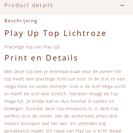
Accessoires
Zwemkleding
Speelgoed
MarMar Copenhagen
Product details
Zwemkleding
Feestkleding
Beren, Speendoekjes en Knuffeldoekjes
Mini Rodini
Beschrijving
Play Up Top Lichtroze
Tassen
+1 in the family
Prachtige top van Play Up!
Verzorgingsproducten
New Balance
Print en Details
Beren
Piupiuchick
Met deze top ben je helemaal klaar voor de zomer! De
top heeft een prachtige lichtroze stof. In de stof zit een
Play Up
mega mooi en uniek motiefje. Ook is de stof mega zacht
en heeft de stof veel stretch, hierdoor draagt de top
Sproet & Sprout
mega fijn. Je kindje kan er dus heerlijk in spelen en
bewegen. Doordat deze top mouwloos is, is deze top
perfect voor de zomer. Aan de achterkant zitten drie
Tiny Cottons
houten knoopjes wat het aan- en uitkleden erg
gemakkelijk maakt. Dit topje van Play Up is echt ideaal