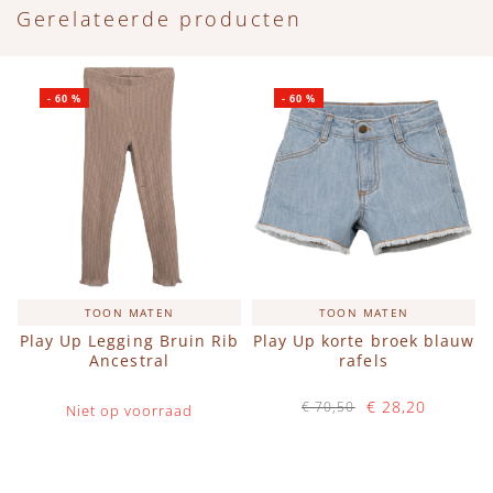
Gerelateerde producten
-
60
%
-
60
%
TOON MATEN
TOON MATEN
Play Up Legging Bruin Rib
Play Up korte broek blauw
Ancestral
rafels
€ 28,20
€ 70,50
Niet op voorraad
Op voorraad
IN WINKELWAGEN