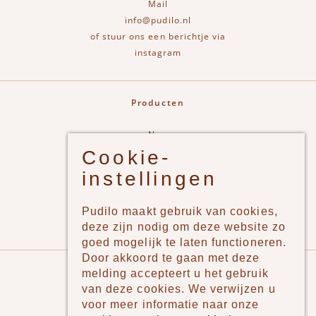
Mail
info@pudilo.nl
of stuur ons een berichtje via
instagram
Producten
New
Cookie-
Jongens
instellingen
Meisjes
Lifestyle
Pudilo maakt gebruik van cookies,
Merken
deze zijn nodig om deze website zo
goed mogelijk te laten functioneren.
Door akkoord te gaan met deze
Pudilo
melding accepteert u het gebruik
van deze cookies. We verwijzen u
Over ons
voor meer informatie naar onze