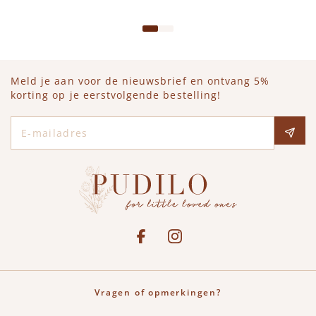
Meld je aan voor de nieuwsbrief en ontvang 5%
korting op je eerstvolgende bestelling!
E-mailadres
Social media
See our Facebook
Bekijk onze Instagram pagina
Vragen of opmerkingen?