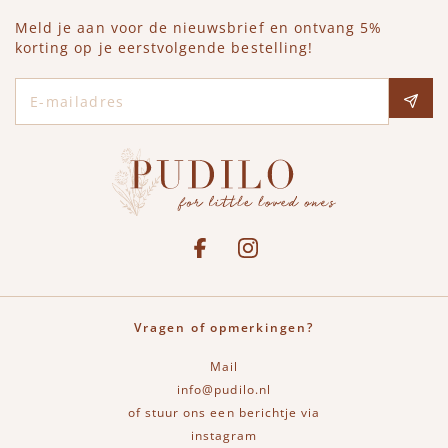
Meld je aan voor de nieuwsbrief en ontvang 5%
korting op je eerstvolgende bestelling!
E-mailadres
Social media
See our Facebook
Bekijk onze Instagram pagina
Vragen of opmerkingen?
Mail
info@pudilo.nl
of stuur ons een berichtje via
instagram