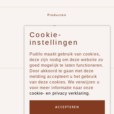
Producten
New
Cookie-
Jongens
instellingen
Meisjes
Lifestyle
Pudilo maakt gebruik van cookies,
Merken
deze zijn nodig om deze website zo
goed mogelijk te laten functioneren.
Door akkoord te gaan met deze
Pudilo
melding accepteert u het gebruik
van deze cookies. We verwijzen u
Over ons
voor meer informatie naar onze
cookie- en privacy verklaring
.
Algemene voorwaarden
Betaalmethodes
ACCEPTEREN
Verzenden en betalen