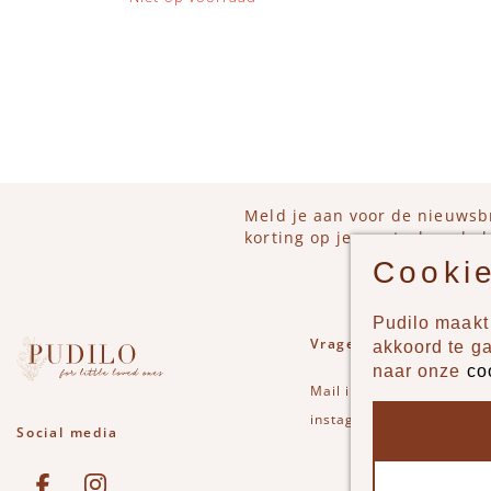
IN 
Meld je aan voor de nieuwsb
korting op je eerstvolgende b
Cookie
Pudilo maakt 
Vragen of opmerkinge
akkoord te g
naar onze
co
Mail
info@pudilo.nl
of st
instagram
Social media
See our Facebook
Bekijk onze Instagram pagina