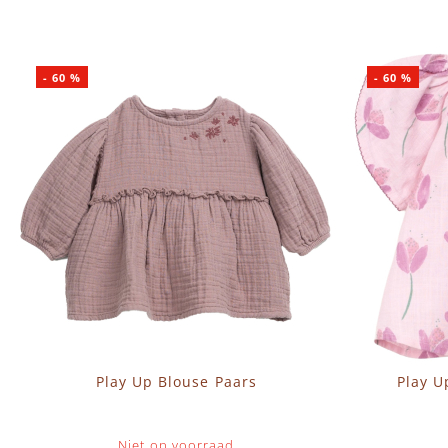
-
60
%
-
60
%
Play Up Blouse Paars
Play U
Niet op voorraad