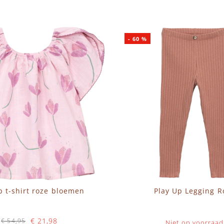
-
60
%
p t-shirt roze bloemen
Play Up Legging R
€ 21,98
€ 54,95
Niet op voorraad