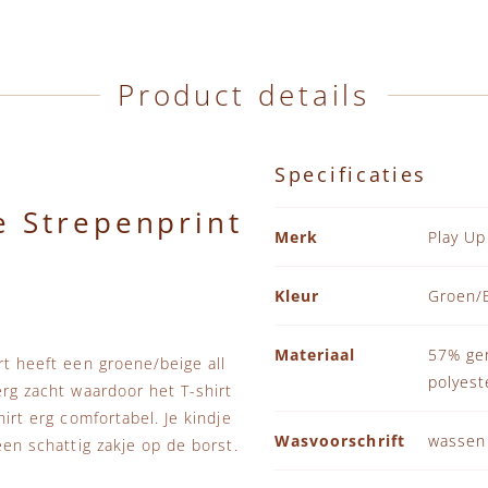
Product details
Specificaties
e Strepenprint
Specificaties
Merk
Play Up
Kleur
Groen/
Materiaal
57% ger
rt heeft een groene/beige all
polyest
erg zacht waardoor het T-shirt
hirt erg comfortabel. Je kindje
Wasvoorschrift
wassen
een schattig zakje op de borst.