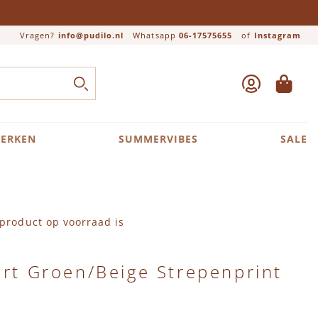
Vragen?
info@pudilo.nl
Whatsapp
06-17575655
of
Instagram
ACCOUNT
WINKEL
Close search
ZOEK
ERKEN
SUMMERVIBES
SALE
product op voorraad is
irt Groen/Beige Strepenprint