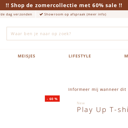
!! Shop de zomercollectie met 60% sale !!
lfde dag verzonden
Showroom op afspraak (meer info)
Zoek
MEISJES
LIFESTYLE
M
Informeer mij wanneer dit 
-
60
%
New
Play Up T-sh