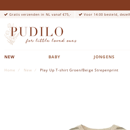
Gratis verzenden in NL vanaf €75,-
Voor 14:00 besteld, deze
NEW
BABY
JONGENS
Home
New
Play Up T-shirt Groen/Beige Strepenprint
Ga naar het einde van de afbeeldingen-gallerij