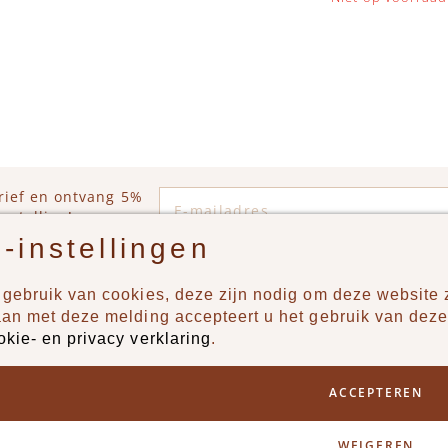
Op voorraad
WINKELWAGEN
E-mailadres
rief en ontvang 5%
estelling!
-instellingen
gebruik van cookies, deze zijn nodig om deze website z
n?
Producten
aan met deze melding accepteert u het gebruik van deze
okie- en privacy verklaring
.
uur ons een berichtje via
New
Jongens
ACCEPTEREN
Meisjes
Lifestyle
WEIGEREN