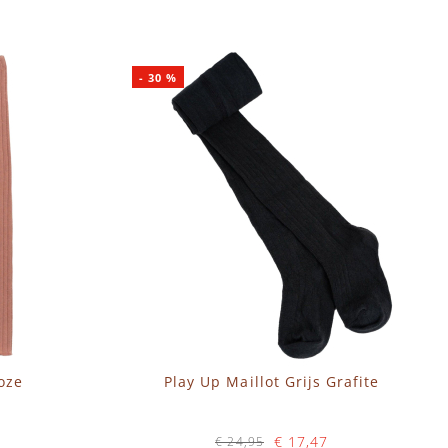
-
30
%
oze
Play Up Maillot Grijs Grafite
€ 17,47
€ 24,95