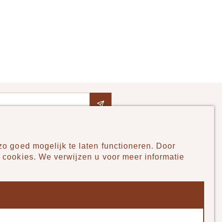
Op voorraad
IN WINKELWAGEN
o goed mogelijk te laten functioneren. Door
Pudilo
 cookies. We verwijzen u voor meer informatie
Over ons
Algemene voorwaarden
Betaalmethodes
Verzenden en betalen