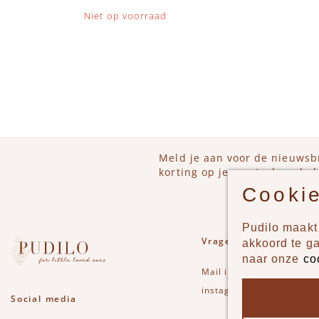
Niet op voorraad
Meld je aan voor de nieuwsb
korting op je eerstvolgende b
Cookie
Pudilo maakt 
Vragen of opmerkinge
akkoord te g
naar onze
co
Mail
info@pudilo.nl
of st
instagram
Social media