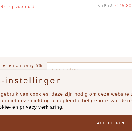
€ 15,80
€ 39,50
Niet op voorraad
Op voorraad
IN WINKELWAGEN
E-mailadres
rief en ontvang 5%
estelling!
-instellingen
gebruik van cookies, deze zijn nodig om deze website z
n?
Producten
aan met deze melding accepteert u het gebruik van deze
okie- en privacy verklaring
.
uur ons een berichtje via
New
Jongens
ACCEPTEREN
Meisjes