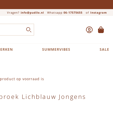
Vragen?
info@pudilo.nl
Whatsapp
06-17575655
of
Instagram
ACCOUNT
WINKEL
Close search
ZOEK
ERKEN
SUMMERVIBES
SALE
product op voorraad is
broek Lichblauw Jongens