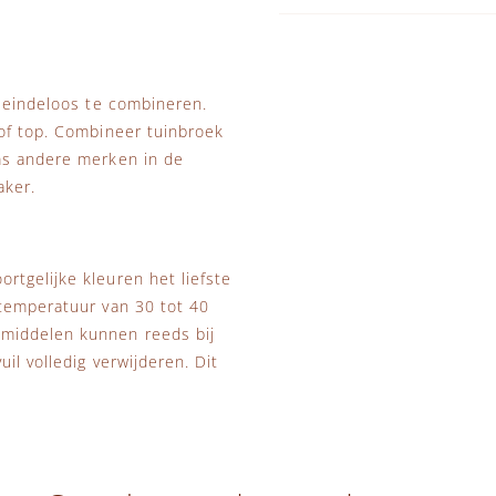
s eindeloos te combineren.
 of top. Combineer tuinbroek
ms andere merken in de
aker.
rtgelijke kleuren het liefste
stemperatuur van 30 tot 40
smiddelen kunnen reeds bij
il volledig verwijderen. Dit