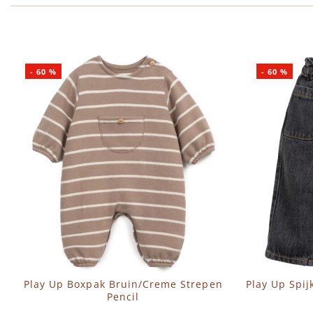
-
60
%
-
60
%
Play Up Boxpak Bruin/Creme Strepen
Play Up Spij
Pencil