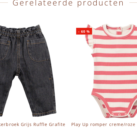
Gerelateerde producten
-
60
%
kerbroek Grijs Ruffle Grafite
Play Up romper creme/roze 