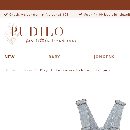
Gratis verzenden in NL vanaf €75,-
Voor 14:00 besteld, deze
NEW
BABY
JONGENS
Home
New
Play Up Tuinbroek Lichblauw Jongens
Ga naar het einde van de afbeeldingen-gallerij