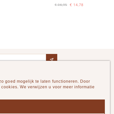
€ 14,78
€ 36,95
Op voorraad
IN WINKELWAGEN
o goed mogelijk te laten functioneren. Door
Pudilo
 cookies. We verwijzen u voor meer informatie
Over ons
Algemene voorwaarden
Betaalmethodes