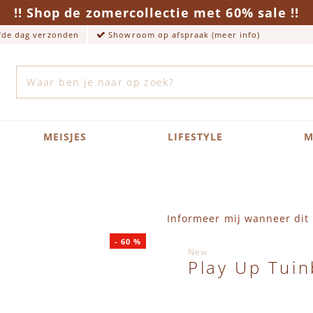
!! Shop de zomercollectie met 60% sale !!
lfde dag verzonden
Showroom op afspraak (meer info)
Zoek
MEISJES
LIFESTYLE
M
Informeer mij wanneer dit 
-
60
%
New
Play Up Tuin