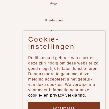
instagram
Producten
New
Cookie-
Jongens
instellingen
Meisjes
Lifestyle
Pudilo maakt gebruik van cookies,
Merken
deze zijn nodig om deze website zo
goed mogelijk te laten functioneren.
Door akkoord te gaan met deze
Pudilo
melding accepteert u het gebruik
van deze cookies. We verwijzen u
Over ons
voor meer informatie naar onze
cookie- en privacy verklaring
.
Algemene voorwaarden
Betaalmethodes
ACCEPTEREN