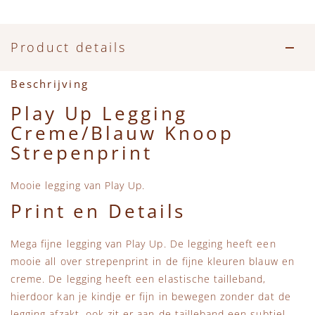
Accessoires
Zwemkleding
Speelgoed
MarMar Copenhagen
Zwemkleding
Feestkleding
Beren, Speendoekjes en Knuffeldoekjes
Mini Rodini
Product details
Tassen
+1 in the family
Beschrijving
Play Up Legging
Verzorgingsproducten
New Balance
Creme/Blauw Knoop
Strepenprint
Beren
Piupiuchick
Mooie legging van Play Up.
Play Up
Print en Details
Sproet & Sprout
Mega fijne legging van Play Up. De legging heeft een
mooie all over strepenprint in de fijne kleuren blauw en
Tiny Cottons
creme. De legging heeft een elastische tailleband,
hierdoor kan je kindje er fijn in bewegen zonder dat de
legging afzakt, ook zit er aan de tailleband een subtiel