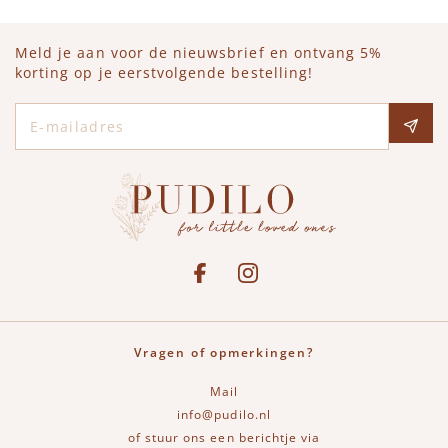
Meld je aan voor de nieuwsbrief en ontvang 5%
korting op je eerstvolgende bestelling!
E-mailadres
Social media
See our Facebook
Bekijk onze Instagram pagina
Vragen of opmerkingen?
Mail
info@pudilo.nl
of stuur ons een berichtje via