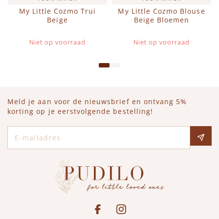
My Little Cozmo Trui
My Little Cozmo Blouse
Beige
Beige Bloemen
Niet op voorraad
Niet op voorraad
Meld je aan voor de nieuwsbrief en ontvang 5%
korting op je eerstvolgende bestelling!
E-mailadres
Social media
See our Facebook
Bekijk onze Instagram pagina