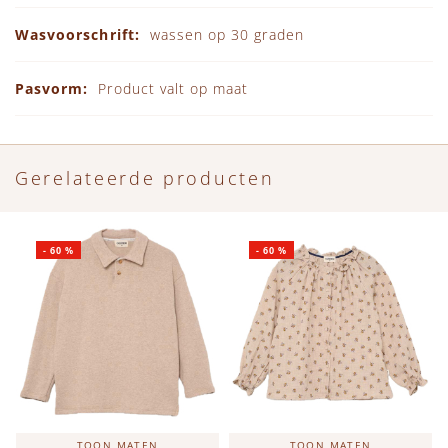
wassen op 30 graden
Product valt op maat
Gerelateerde producten
-
60
%
-
60
%
TOON MATEN
TOON MATEN