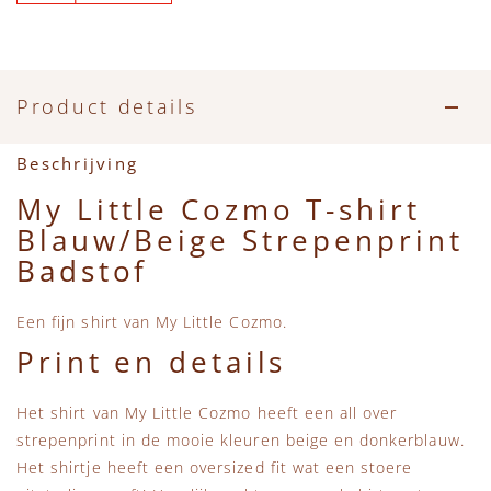
Accessoires
Zwemkleding
Speelgoed
MarMar Copenhagen
Zwemkleding
Feestkleding
Beren, Speendoekjes en Knuffeldoekjes
Mini Rodini
Product details
Tassen
+1 in the family
Beschrijving
Verzorgingsproducten
New Balance
My Little Cozmo T-shirt
Blauw/Beige Strepenprint
Beren
Piupiuchick
Badstof
Play Up
Een fijn shirt van My Little Cozmo.
Print en details
Sproet & Sprout
Het shirt van My Little Cozmo heeft een all over
Tiny Cottons
strepenprint in de mooie kleuren beige en donkerblauw.
Het shirtje heeft een oversized fit wat een stoere