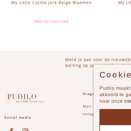
My Little Cozmo Jurk Beige Bloemen
My Li
Niet op voorraad
Meld je aan voor de nieuwsb
korting op je eerstvolgende b
Cookie
Pudilo maakt 
Vragen of opmerkinge
akkoord te g
naar onze
co
Mail
info@pudilo.nl
of st
instagram
Social media
See our Facebook
Bekijk onze Instagram pagina