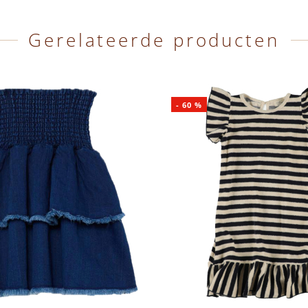
Gerelateerde producten
-
60
%