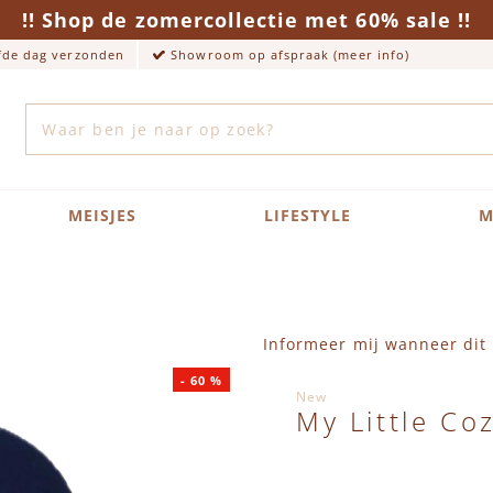
!! Shop de zomercollectie met 60% sale !!
lfde dag verzonden
Showroom op afspraak (meer info)
Zoek
MEISJES
LIFESTYLE
M
Informeer mij wanneer dit 
-
60
%
New
My Little C