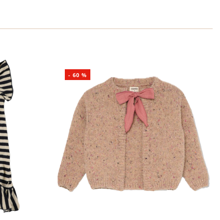
-
60
%