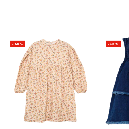
-
60
%
-
60
%