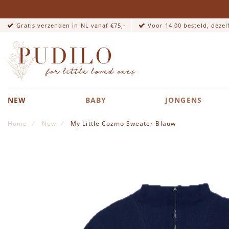
Gratis verzenden in NL vanaf €75,-
Voor 14:00 besteld, deze
NEW
BABY
JONGENS
Home
New
My Little Cozmo Sweater Blauw
Ga naar het einde van de afbeeldingen-gallerij