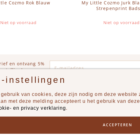
ttle Cozmo Rok Blauw
My Little Cozmo Jurk Bl
Strepenprint Bads
Niet op voorraad
Niet op voorraad
E-mailadres
rief en ontvang 5%
estelling!
-instellingen
gebruik van cookies, deze zijn nodig om deze website z
n?
Producten
aan met deze melding accepteert u het gebruik van deze
okie- en privacy verklaring
.
uur ons een berichtje via
New
Jongens
ACCEPTEREN
Meisjes