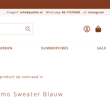
Vragen?
info@pudilo.nl
Whatsapp
06-17575655
of
Instagram
ACCOUNT
WINKEL
Close search
ZOEK
ERKEN
SUMMERVIBES
SALE
product op voorraad is
ozmo Sweater Blauw