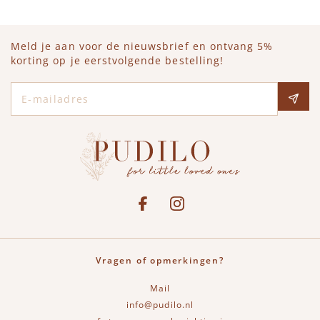
Meld je aan voor de nieuwsbrief en ontvang 5%
korting op je eerstvolgende bestelling!
E-mailadres
Social media
See our Facebook
Bekijk onze Instagram pagina
Vragen of opmerkingen?
Mail
info@pudilo.nl