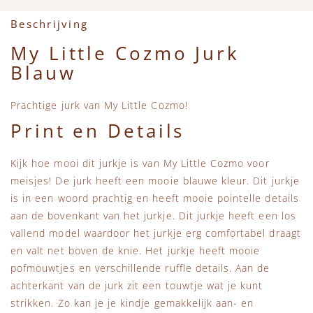
Accessoires
Zwemkleding
Speelgoed
MarMar Copenhagen
Beschrijving
Zwemkleding
Feestkleding
Beren, Speendoekjes en Knuffeldoekjes
Mini Rodini
My Little Cozmo Jurk
Blauw
Tassen
+1 in the family
Prachtige jurk van My Little Cozmo!
Verzorgingsproducten
New Balance
Print en Details
Beren
Piupiuchick
Kijk hoe mooi dit jurkje is van My Little Cozmo voor
meisjes! De jurk heeft een mooie blauwe kleur. Dit jurkje
Play Up
is in een woord prachtig en heeft mooie pointelle details
aan de bovenkant van het jurkje. Dit jurkje heeft een los
vallend model waardoor het jurkje erg comfortabel draagt
Sproet & Sprout
en valt net boven de knie. Het jurkje heeft mooie
pofmouwtjes en verschillende ruffle details. Aan de
Tiny Cottons
achterkant van de jurk zit een touwtje wat je kunt
strikken. Zo kan je je kindje gemakkelijk aan- en