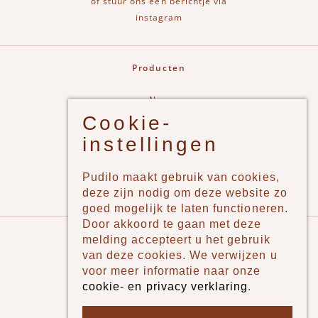
of stuur ons een berichtje via
instagram
Producten
New
Cookie-
Jongens
instellingen
Meisjes
Lifestyle
Pudilo maakt gebruik van cookies,
Merken
deze zijn nodig om deze website zo
goed mogelijk te laten functioneren.
Door akkoord te gaan met deze
Pudilo
melding accepteert u het gebruik
van deze cookies. We verwijzen u
Over ons
voor meer informatie naar onze
cookie- en privacy verklaring
.
Algemene voorwaarden
Betaalmethodes