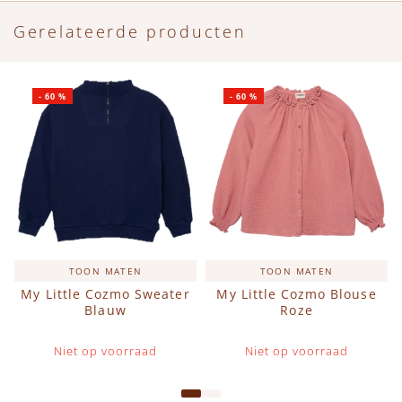
Gerelateerde producten
-
60
%
-
60
%
TOON MATEN
TOON MATEN
My Little Cozmo Sweater
My Little Cozmo Blouse
Blauw
Roze
Niet op voorraad
Niet op voorraad