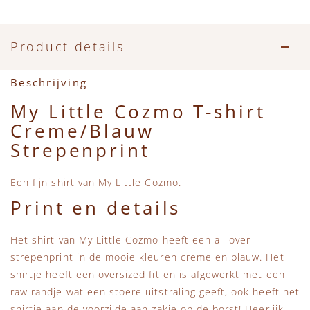
Accessoires
Zwemkleding
Speelgoed
MarMar Copenhagen
Zwemkleding
Feestkleding
Beren, Speendoekjes en Knuffeldoekjes
Mini Rodini
Product details
Tassen
+1 in the family
Beschrijving
My Little Cozmo T-shirt
Verzorgingsproducten
New Balance
Creme/Blauw
Strepenprint
Beren
Piupiuchick
Een fijn shirt van My Little Cozmo.
Play Up
Print en details
Sproet & Sprout
Het shirt van My Little Cozmo heeft een all over
strepenprint in de mooie kleuren creme en blauw. Het
Tiny Cottons
shirtje heeft een oversized fit en is afgewerkt met een
raw randje wat een stoere uitstraling geeft, ook heeft het
shirtje aan de voorzijde aan zakje op de borst! Heerlijk