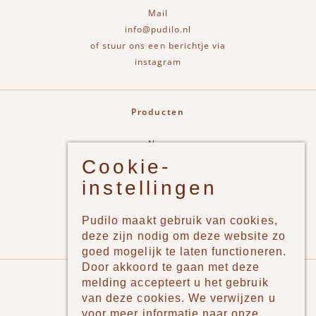
Mail
info@pudilo.nl
of stuur ons een berichtje via
instagram
Producten
New
Cookie-
Jongens
instellingen
Meisjes
Lifestyle
Pudilo maakt gebruik van cookies,
Merken
deze zijn nodig om deze website zo
goed mogelijk te laten functioneren.
Door akkoord te gaan met deze
Pudilo
melding accepteert u het gebruik
van deze cookies. We verwijzen u
Over ons
voor meer informatie naar onze