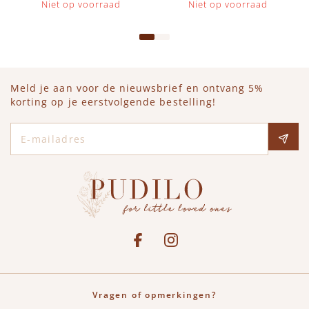
Niet op voorraad
Niet op voorraad
Meld je aan voor de nieuwsbrief en ontvang 5%
korting op je eerstvolgende bestelling!
E-mailadres
Social media
See our Facebook
Bekijk onze Instagram pagina
Vragen of opmerkingen?