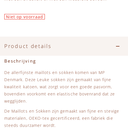
Accessoires
Zwemkleding
Speelgoed
MarMar Copenhagen
Niet op voorraad
Zwemkleding
Feestkleding
Beren, Speendoekjes en Knuffeldoekjes
Mini Rodini
Tassen
+1 in the family
Product details
Verzorgingsproducten
New Balance
Beschrijving
Beren
Piupiuchick
De allerfijnste maillots en sokken komen van MP
Denmark. Deze Leuke sokken zijn gemaakt van fijne
Play Up
kwaliteit katoen, wat zorgt voor een goede pasvorm,
bovendien voorkomt een elastische bovenrand dat ze
Sproet & Sprout
wegglijden.
De Maillots en Sokken zijn gemaakt van fijne en stevige
Tiny Cottons
materialen, OEKO-tex gecertificeerd, een fabriek die
steeds duurzamer wordt.