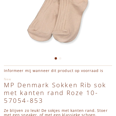
Leggings
Jassen
Shirts
Haaraccessoires
Charlie Petite
Truien
Bodywarmers
Jumpsuits
Hydrofieldoeken & Swaddles
Daily Brat
Vesten
Accessoires
Vesten
Interieur
En Fant
Shirts
Schoenen
Jassen
Petten, Mutsen, Sjaals & Wanten
Engel Natur
Jumpsuits
Regenlaarzen
Bodywarmers
Pudilo Cadeaubon
Émile et Ida
Ga naar het begin van de afbeeldingen-gallerij
Informeer mij wanneer dit product op voorraad is
Jassen
Zwemkleding
Accessoires
Regenlaarzen
HVID
New
MP Denmark Sokken Rib sok
Bodywarmers
Schoenen
Sieraden
Konges Slojd
met kanten rand Roze 10-
57054-853
Schoenen
Regenlaarzen
Sloffen, Sokken & Maillots
Lil' Atelier
Ze blijven zo leuk! De sokjes met kanten rand. Stoer
met een sneaker, of met een klassieke schoen.