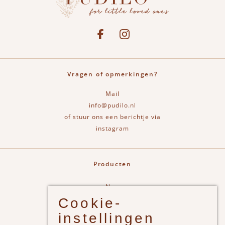
Social media
See our Facebook
Bekijk onze Instagram pagina
Vragen of opmerkingen?
Mail
info@pudilo.nl
of stuur ons een berichtje via
instagram
Producten
New
Cookie-
Jongens
instellingen
Meisjes