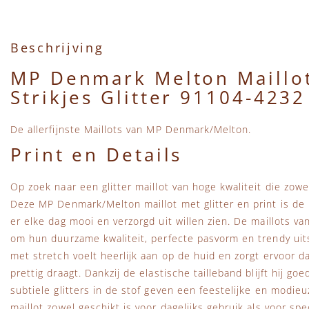
Beschrijving
MP Denmark Melton Maillo
Strikjes Glitter 91104-4232
De allerfijnste Maillots van MP Denmark/Melton.
Print en Details
Op zoek naar een glitter maillot van hoge kwaliteit die zowel
Deze MP Denmark/Melton maillot met glitter en print is de 
er elke dag mooi en verzorgd uit willen zien. De maillots 
om hun duurzame kwaliteit, perfecte pasvorm en trendy uit
met stretch voelt heerlijk aan op de huid en zorgt ervoor d
prettig draagt. Dankzij de elastische tailleband blijft hij go
subtiele glitters in de stof geven een feestelijke en modieu
maillot zowel geschikt is voor dagelijks gebruik als voor sp