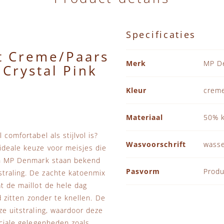
Specificaties
t Creme/Paars
Specificaties
Merk
MP D
 Crystal Pink
Kleur
creme
Materiaal
50% k
 comfortabel als stijlvol is?
Wasvoorschrift
wasse
ideale keuze voor meisjes die
van MP Denmark staan bekend
Pasvorm
Produ
straling. De zachte katoenmix
at de maillot de hele dag
ed zitten zonder te knellen. De
ze uitstraling, waardoor deze
eciale gelegenheden zoals