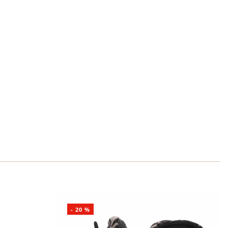
-
20
%