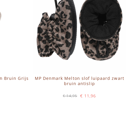
n Bruin Grijs
MP Denmark Melton slof luipaard zwart
bruin antislip
€ 11,96
€ 14,95
Op voorraad
IN WINKELWAGEN