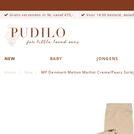
Gratis verzenden in NL vanaf €75,-
Voor 14:00 besteld, deze
NEW
BABY
JONGENS
Home
New
MP Denmark Melton Maillot Creme/Paars Strikje
Ga naar het einde van de afbeeldingen-gallerij