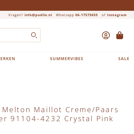
Vragen?
info@pudilo.nl
Whatsapp
06-17575655
of
Instagram
ACCOUNT
WINKEL
Close search
ZOEK
ERKEN
SUMMERVIBES
SALE
Melton Maillot Creme/Paars
tter 91104-4232 Crystal Pink