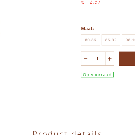
€ 12,57
Maat
80-86
86-92
98-1
Op voorraad
Product details