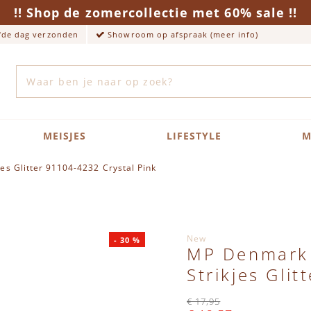
!! Shop de zomercollectie met 60% sale !!
lfde dag verzonden
Showroom op afspraak (meer info)
Zoek
MEISJES
LIFESTYLE
M
s Glitter 91104-4232 Crystal Pink
New
-
30
%
MP Denmark 
Strikjes Gli
€ 17,95