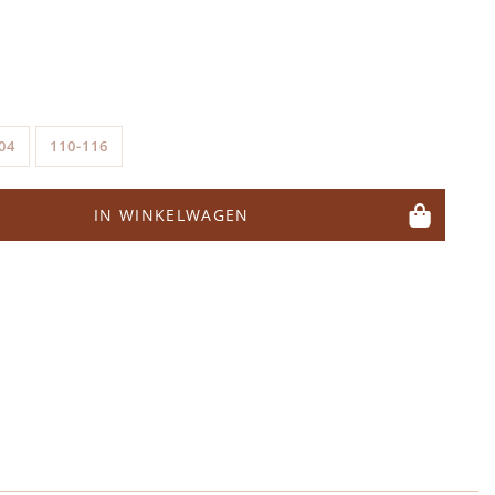
04
110-116
IN WINKELWAGEN