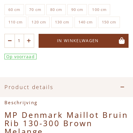
60 cm
70 cm
80 cm
90 cm
100 cm
110 cm
120 cm
130 cm
140 cm
150 cm
IN WINKELWAGEN
Op voorraad
Product details
Beschrijving
MP Denmark Maillot Bruin
Rib 130-300 Brown
Melange