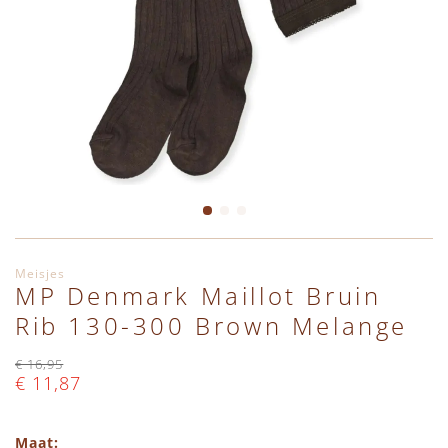
Cargo Broeken
Wanten
Zwemaccessoires
Zonnebrillen
Zonnehoedjes
Ga naar het begin van de afbeeldingen-gallerij
Meisjes
MP Denmark Maillot Bruin
Rib 130-300 Brown Melange
€ 16,95
€ 11,87
Maat