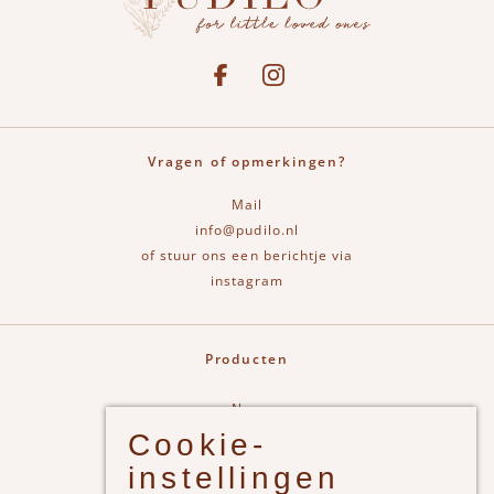
Social media
See our Facebook
Bekijk onze Instagram pagina
Vragen of opmerkingen?
Mail
info@pudilo.nl
of stuur ons een berichtje via
instagram
Producten
New
Cookie-
Jongens
instellingen
Meisjes