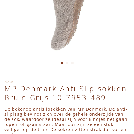
Leggings
Jassen
Shirts
Haaraccessoires
Charlie Petite
Truien
Bodywarmers
Jumpsuits
Hydrofieldoeken & Swaddles
Daily Brat
Vesten
Accessoires
Vesten
Interieur
En Fant
Shirts
Schoenen
Jassen
Petten, Mutsen, Sjaals & Wanten
Engel Natur
Jumpsuits
Regenlaarzen
Bodywarmers
Pudilo Cadeaubon
Émile et Ida
Ga naar het begin van de afbeeldingen-gallerij
New
MP Denmark Anti Slip sokken
Jassen
Zwemkleding
Accessoires
Regenlaarzen
HVID
Bruin Grijs 10-7953-489
Bodywarmers
Schoenen
Sieraden
Konges Slojd
De bekende antislipsokken van MP Denmark. De anti-
sliplaag bevindt zich over de gehele onderzijde van
de sok, waardoor ze ideaal zijn voor kindjes net gaan
Schoenen
Regenlaarzen
Sloffen, Sokken & Maillots
Lil' Atelier
lopen, of gaan staan. Maar ook zijn ze een stuk
veiliger op de trap. De sokken zitten strak dus vallen