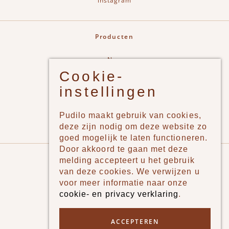
instagram
Producten
New
Cookie-
Jongens
instellingen
Meisjes
Lifestyle
Pudilo maakt gebruik van cookies,
Merken
deze zijn nodig om deze website zo
goed mogelijk te laten functioneren.
Door akkoord te gaan met deze
Pudilo
melding accepteert u het gebruik
van deze cookies. We verwijzen u
Over ons
voor meer informatie naar onze
cookie- en privacy verklaring
.
Algemene voorwaarden
Betaalmethodes
ACCEPTEREN