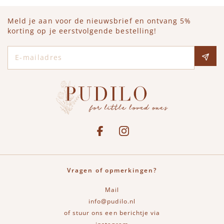
Meld je aan voor de nieuwsbrief en ontvang 5%
korting op je eerstvolgende bestelling!
E-mailadres
Social media
See our Facebook
Bekijk onze Instagram pagina
Vragen of opmerkingen?
Mail
info@pudilo.nl
of stuur ons een berichtje via