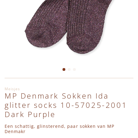
Cargo Broeken
Wanten
Zwemaccessoires
Zonnebrillen
Zonnehoedjes
Ga naar het begin van de afbeeldingen-gallerij
Meisjes
MP Denmark Sokken Ida
glitter socks 10-57025-2001
Dark Purple
Een schattig, glinsterend, paar sokken van MP
Denmakr