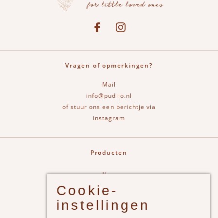
Social media
See our Facebook
Bekijk onze Instagram pagina
Vragen of opmerkingen?
Mail
info@pudilo.nl
of stuur ons een berichtje via
instagram
Producten
New
Cookie-
Jongens
instellingen
Meisjes