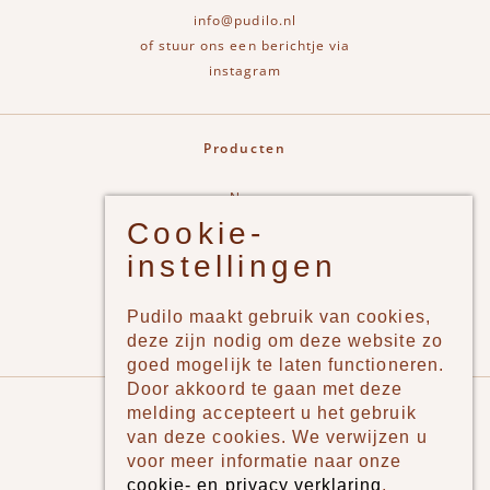
info@pudilo.nl
of stuur ons een berichtje via
instagram
Producten
New
Cookie-
Jongens
instellingen
Meisjes
Lifestyle
Pudilo maakt gebruik van cookies,
Merken
deze zijn nodig om deze website zo
goed mogelijk te laten functioneren.
Door akkoord te gaan met deze
Pudilo
melding accepteert u het gebruik
van deze cookies. We verwijzen u
Over ons
voor meer informatie naar onze
cookie- en privacy verklaring
.