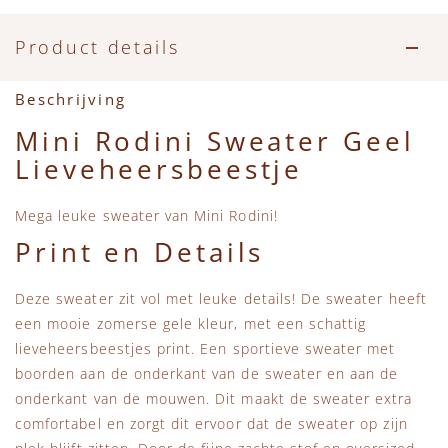
Accessoires
Zwemkleding
Speelgoed
MarMar Copenhagen
Product details
Zwemkleding
Feestkleding
Beren, Speendoekjes en Knuffeldoekjes
Mini Rodini
Beschrijving
Tassen
+1 in the family
Mini Rodini Sweater Geel
Lieveheersbeestje
Verzorgingsproducten
New Balance
Mega leuke sweater van Mini Rodini!
Beren
Piupiuchick
Print en Details
Play Up
Deze sweater zit vol met leuke details! De sweater heeft
een mooie zomerse gele kleur, met een schattig
Sproet & Sprout
lieveheersbeestjes print. Een sportieve sweater met
boorden aan de onderkant van de sweater en aan de
Tiny Cottons
onderkant van de mouwen. Dit maakt de sweater extra
comfortabel en zorgt dit ervoor dat de sweater op zijn