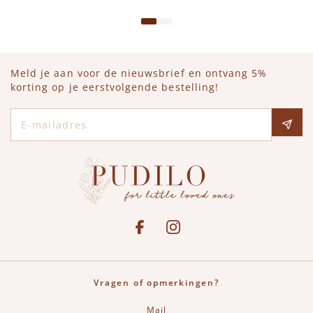
Meld je aan voor de nieuwsbrief en ontvang 5%
korting op je eerstvolgende bestelling!
E-mailadres
Social media
See our Facebook
Bekijk onze Instagram pagina
Vragen of opmerkingen?
Mail