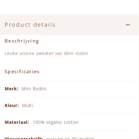
Accessoires
Zwemkleding
Speelgoed
MarMar Copenhagen
Zwemkleding
Feestkleding
Beren, Speendoekjes en Knuffeldoekjes
Mini Rodini
Product details
Tassen
+1 in the family
Beschrijving
Verzorgingsproducten
New Balance
Leuke unisex sweater van Mini rodini
Beren
Piupiuchick
Specificaties
Specificaties
Play Up
Mini Rodini
Sproet & Sprout
Multi
Tiny Cottons
100% organic cotton
wassen op 30 graden.