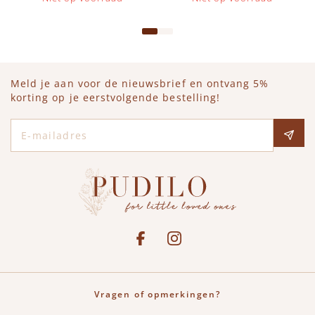
Meld je aan voor de nieuwsbrief en ontvang 5%
korting op je eerstvolgende bestelling!
E-mailadres
Social media
See our Facebook
Bekijk onze Instagram pagina
Vragen of opmerkingen?