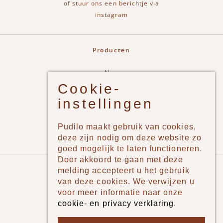
of stuur ons een berichtje via
instagram
Producten
New
Cookie-
Jongens
instellingen
Meisjes
Lifestyle
Pudilo maakt gebruik van cookies,
Merken
deze zijn nodig om deze website zo
goed mogelijk te laten functioneren.
Door akkoord te gaan met deze
Pudilo
melding accepteert u het gebruik
van deze cookies. We verwijzen u
Over ons
voor meer informatie naar onze
cookie- en privacy verklaring
.
Algemene voorwaarden