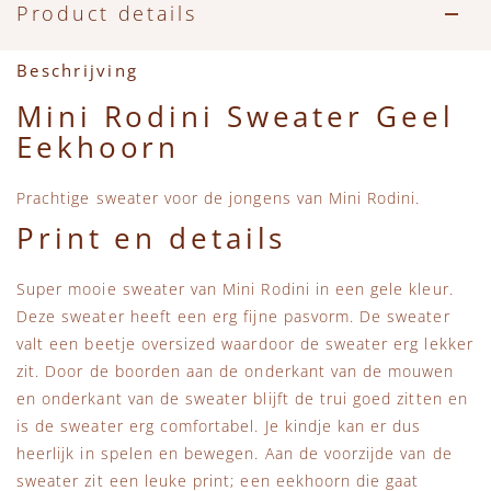
Accessoires
Zwemkleding
Speelgoed
MarMar Copenhagen
Product details
Zwemkleding
Feestkleding
Beren, Speendoekjes en Knuffeldoekjes
Mini Rodini
Beschrijving
Mini Rodini Sweater Geel
Tassen
+1 in the family
Eekhoorn
Verzorgingsproducten
New Balance
Prachtige sweater voor de jongens van Mini Rodini.
Print en details
Beren
Piupiuchick
Super mooie sweater van Mini Rodini in een gele kleur.
Play Up
Deze sweater heeft een erg fijne pasvorm. De sweater
valt een beetje oversized waardoor de sweater erg lekker
Sproet & Sprout
zit. Door de boorden aan de onderkant van de mouwen
en onderkant van de sweater blijft de trui goed zitten en
is de sweater erg comfortabel. Je kindje kan er dus
Tiny Cottons
heerlijk in spelen en bewegen. Aan de voorzijde van de
sweater zit een leuke print; een eekhoorn die gaat