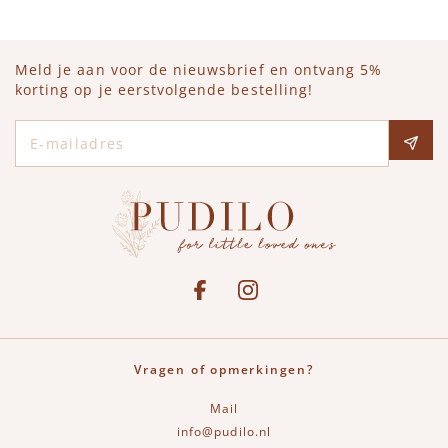
Meld je aan voor de nieuwsbrief en ontvang 5%
korting op je eerstvolgende bestelling!
E-mailadres
Social media
See our Facebook
Bekijk onze Instagram pagina
Vragen of opmerkingen?
Mail
info@pudilo.nl