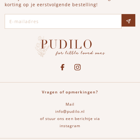
korting op je eerstvolgende bestelling!
E-mailadres
Social media
See our Facebook
Bekijk onze Instagram pagina
Vragen of opmerkingen?
Mail
info@pudilo.nl
of stuur ons een berichtje via
instagram