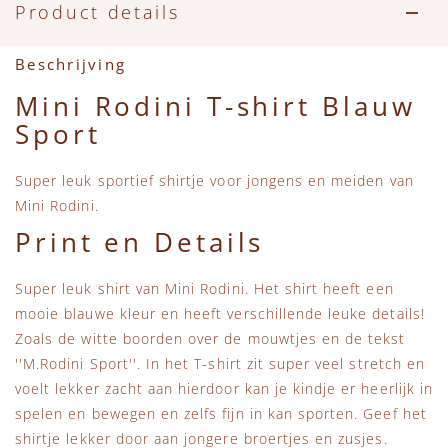
Accessoires
Zwemkleding
Speelgoed
MarMar Copenhagen
Product details
Zwemkleding
Feestkleding
Beren, Speendoekjes en Knuffeldoekjes
Mini Rodini
Beschrijving
Mini Rodini T-shirt Blauw
Tassen
+1 in the family
Sport
Verzorgingsproducten
New Balance
Super leuk sportief shirtje voor jongens en meiden van
Mini Rodini.
Beren
Piupiuchick
Print en Details
Play Up
Super leuk shirt van Mini Rodini. Het shirt heeft een
mooie blauwe kleur en heeft verschillende leuke details!
Sproet & Sprout
Zoals de witte boorden over de mouwtjes en de tekst
''M.Rodini Sport''. In het T-shirt zit super veel stretch en
voelt lekker zacht aan hierdoor kan je kindje er heerlijk in
Tiny Cottons
spelen en bewegen en zelfs fijn in kan sporten. Geef het
shirtje lekker door aan jongere broertjes en zusjes.