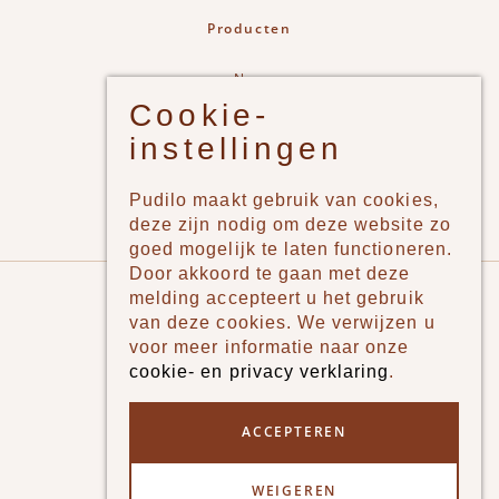
Producten
New
Cookie-
Jongens
instellingen
Meisjes
Lifestyle
Pudilo maakt gebruik van cookies,
Merken
deze zijn nodig om deze website zo
goed mogelijk te laten functioneren.
Door akkoord te gaan met deze
Pudilo
melding accepteert u het gebruik
van deze cookies. We verwijzen u
Over ons
voor meer informatie naar onze
cookie- en privacy verklaring
.
Algemene voorwaarden
Betaalmethodes
ACCEPTEREN
Verzenden en betalen
WEIGEREN
Klantenservice - Ruilen & Retourneren