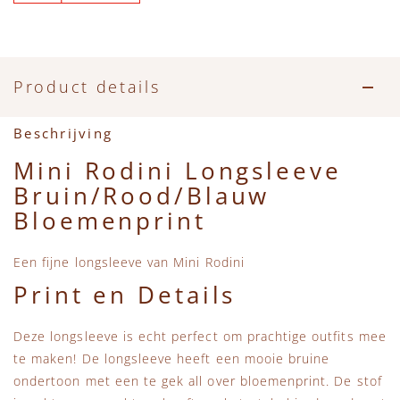
Accessoires
Zwemkleding
Speelgoed
MarMar Copenhagen
Zwemkleding
Feestkleding
Beren, Speendoekjes en Knuffeldoekjes
Mini Rodini
Product details
Tassen
+1 in the family
Beschrijving
Verzorgingsproducten
New Balance
Mini Rodini Longsleeve
Bruin/Rood/Blauw
Beren
Piupiuchick
Bloemenprint
Play Up
Een fijne longsleeve van Mini Rodini
Print en Details
Sproet & Sprout
Deze longsleeve is echt perfect om prachtige outfits mee
Tiny Cottons
te maken! De longsleeve heeft een mooie bruine
ondertoon met een te gek all over bloemenprint. De stof