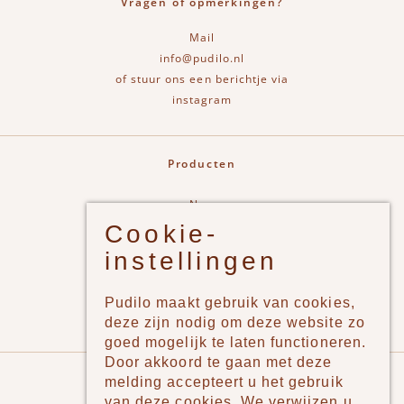
Vragen of opmerkingen?
Mail
info@pudilo.nl
of stuur ons een berichtje via
instagram
Producten
New
Cookie-
Jongens
instellingen
Meisjes
Lifestyle
Pudilo maakt gebruik van cookies,
Merken
deze zijn nodig om deze website zo
goed mogelijk te laten functioneren.
Door akkoord te gaan met deze
Pudilo
melding accepteert u het gebruik
van deze cookies. We verwijzen u