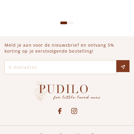
IN WINKELWAGEN
Meld je aan voor de nieuwsbrief en ontvang 5%
korting op je eerstvolgende bestelling!
E-mailadres
Social media
See our Facebook
Bekijk onze Instagram pagina