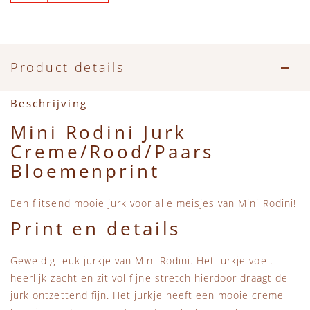
Accessoires
Zwemkleding
Speelgoed
MarMar Copenhagen
Zwemkleding
Feestkleding
Beren, Speendoekjes en Knuffeldoekjes
Mini Rodini
Product details
Tassen
+1 in the family
Beschrijving
Verzorgingsproducten
New Balance
Mini Rodini Jurk
Creme/Rood/Paars
Beren
Piupiuchick
Bloemenprint
Play Up
Een flitsend mooie jurk voor alle meisjes van Mini Rodini!
Print en details
Sproet & Sprout
Geweldig leuk jurkje van Mini Rodini. Het jurkje voelt
Tiny Cottons
heerlijk zacht en zit vol fijne stretch hierdoor draagt de
jurk ontzettend fijn. Het jurkje heeft een mooie creme