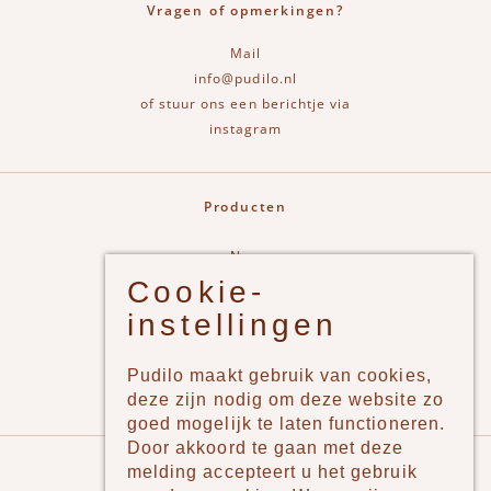
Vragen of opmerkingen?
Mail
info@pudilo.nl
of stuur ons een berichtje via
instagram
Producten
New
Cookie-
Jongens
instellingen
Meisjes
Lifestyle
Pudilo maakt gebruik van cookies,
Merken
deze zijn nodig om deze website zo
goed mogelijk te laten functioneren.
Door akkoord te gaan met deze
Pudilo
melding accepteert u het gebruik