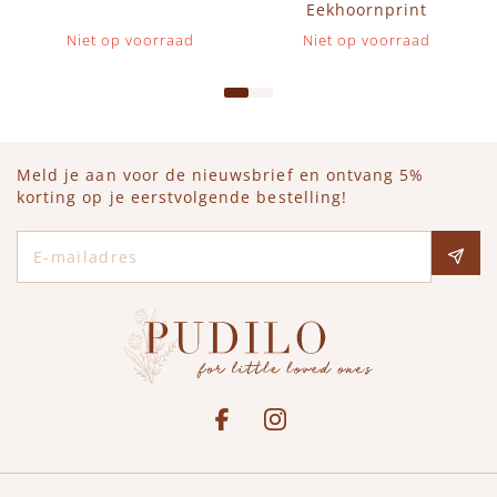
Eekhoornprint
Niet op voorraad
Niet op voorraad
Meld je aan voor de nieuwsbrief en ontvang 5%
korting op je eerstvolgende bestelling!
E-mailadres
Social media
See our Facebook
Bekijk onze Instagram pagina