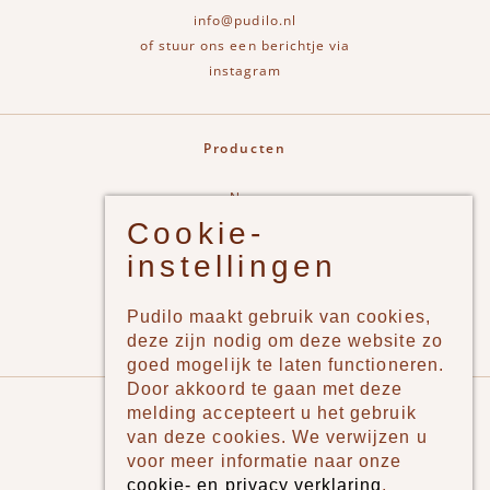
info@pudilo.nl
of stuur ons een berichtje via
instagram
Producten
New
Cookie-
Jongens
instellingen
Meisjes
Lifestyle
Pudilo maakt gebruik van cookies,
Merken
deze zijn nodig om deze website zo
goed mogelijk te laten functioneren.
Door akkoord te gaan met deze
Pudilo
melding accepteert u het gebruik
van deze cookies. We verwijzen u
Over ons
voor meer informatie naar onze
cookie- en privacy verklaring
.