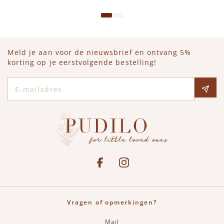
Meld je aan voor de nieuwsbrief en ontvang 5%
korting op je eerstvolgende bestelling!
E-mailadres
Social media
See our Facebook
Bekijk onze Instagram pagina
Vragen of opmerkingen?
Mail