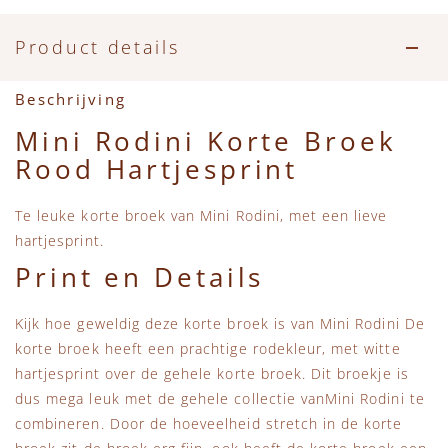
Accessoires
Zwemkleding
Speelgoed
MarMar Copenhagen
Product details
Zwemkleding
Feestkleding
Beren, Speendoekjes en Knuffeldoekjes
Mini Rodini
Beschrijving
Tassen
+1 in the family
Mini Rodini Korte Broek
Rood Hartjesprint
Verzorgingsproducten
New Balance
Te leuke korte broek van Mini Rodini, met een lieve
Beren
Piupiuchick
hartjesprint.
Print en Details
Play Up
Kijk hoe geweldig deze korte broek is van Mini Rodini De
Sproet & Sprout
korte broek heeft een prachtige rodekleur, met witte
hartjesprint over de gehele korte broek. Dit broekje is
Tiny Cottons
dus mega leuk met de gehele collectie vanMini Rodini te
combineren. Door de hoeveelheid stretch in de korte