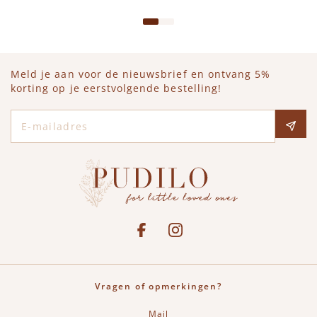
Meld je aan voor de nieuwsbrief en ontvang 5%
korting op je eerstvolgende bestelling!
E-mailadres
Social media
See our Facebook
Bekijk onze Instagram pagina
Vragen of opmerkingen?
Mail