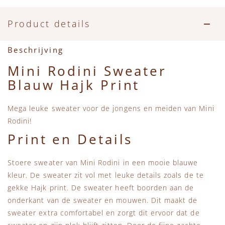
Accessoires
Zwemkleding
Speelgoed
MarMar Copenhagen
Product details
Zwemkleding
Feestkleding
Beren, Speendoekjes en Knuffeldoekjes
Mini Rodini
Beschrijving
Tassen
+1 in the family
Mini Rodini Sweater
Blauw Hajk Print
Verzorgingsproducten
New Balance
Mega leuke sweater voor de jongens en meiden van Mini
Beren
Piupiuchick
Rodini!
Print en Details
Play Up
Stoere sweater van Mini Rodini in een mooie blauwe
Sproet & Sprout
kleur. De sweater zit vol met leuke details zoals de te
gekke Hajk print. De sweater heeft boorden aan de
Tiny Cottons
onderkant van de sweater en mouwen. Dit maakt de
sweater extra comfortabel en zorgt dit ervoor dat de