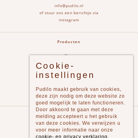
info@pudilo.nl
of stuur ons een berichtje via
instagram
Producten
New
Cookie-
Jongens
instellingen
Meisjes
Lifestyle
Pudilo maakt gebruik van cookies,
Merken
deze zijn nodig om deze website zo
goed mogelijk te laten functioneren.
Door akkoord te gaan met deze
Pudilo
melding accepteert u het gebruik
van deze cookies. We verwijzen u
Over ons
voor meer informatie naar onze
cookie- en privacy verklaring
.