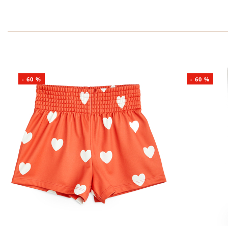
-
60
%
-
60
%