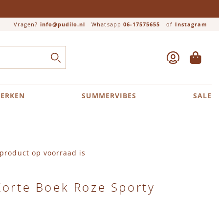
Vragen?
info@pudilo.nl
Whatsapp
06-17575655
of
Instagram
ACCOUNT
WINKEL
Close search
ZOEK
ERKEN
SUMMERVIBES
SALE
product op voorraad is
Korte Boek Roze Sporty