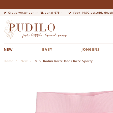
Gratis verzenden in NL vanaf €75,-
Voor 14:00 besteld, deze
NEW
BABY
JONGENS
Home
New
Mini Rodini Korte Boek Roze Sporty
Ga naar het einde van de afbeeldingen-gallerij