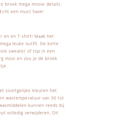
te broek mega mooie details.
 Echt een must have!
r en en T-shirt! Maak het
mega leuke outfit. De korte
ooie sweater of top in een
erg mooi en zou je de broek
htje.
t soortgelijke kleuren het
 Een wastemperatuur van 30 tot
 wasmiddelen kunnen reeds bij
il volledig verwijderen. Dit