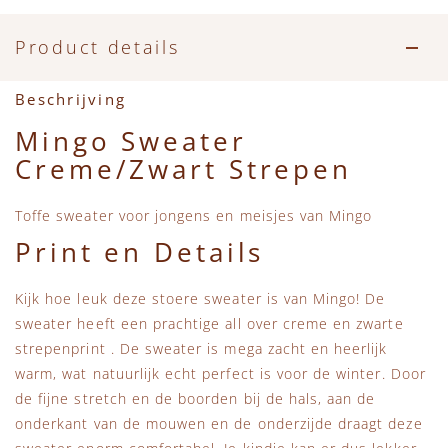
Accessoires
Zwemkleding
Speelgoed
MarMar Copenhagen
Product details
Zwemkleding
Feestkleding
Beren, Speendoekjes en Knuffeldoekjes
Mini Rodini
Beschrijving
Tassen
+1 in the family
Mingo Sweater
Creme/Zwart Strepen
Verzorgingsproducten
New Balance
Toffe sweater voor jongens en meisjes van Mingo
Beren
Piupiuchick
Print en Details
Play Up
Kijk hoe leuk deze stoere sweater is van Mingo! De
sweater heeft een prachtige all over creme en zwarte
Sproet & Sprout
strepenprint . De sweater is mega zacht en heerlijk
warm, wat natuurlijk echt perfect is voor de winter. Door
Tiny Cottons
de fijne stretch en de boorden bij de hals, aan de
onderkant van de mouwen en de onderzijde draagt deze