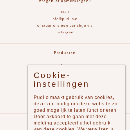
Vragen of opmerkingen?
Mail
info@pudilo.nl
of stuur ons een berichtje via
instagram
Producten
New
Cookie-
Jongens
instellingen
Meisjes
Lifestyle
Pudilo maakt gebruik van cookies,
Merken
deze zijn nodig om deze website zo
goed mogelijk te laten functioneren.
Door akkoord te gaan met deze
Pudilo
melding accepteert u het gebruik
van deze cookies. We verwijzen u