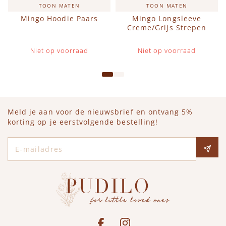
TOON MATEN
TOON MATEN
Mingo Hoodie Paars
Mingo Longsleeve
Creme/Grijs Strepen
Niet op voorraad
Niet op voorraad
Meld je aan voor de nieuwsbrief en ontvang 5%
korting op je eerstvolgende bestelling!
E-mailadres
Social media
See our Facebook
Bekijk onze Instagram pagina