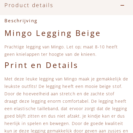
Accessoires
Zwemkleding
Speelgoed
MarMar Copenhagen
Product details
Zwemkleding
Feestkleding
Beren, Speendoekjes en Knuffeldoekjes
Mini Rodini
Beschrijving
Mingo Legging Beige
Tassen
+1 in the family
Prachtige legging van Mingo. Let op; maat 8-10 heeft
Verzorgingsproducten
New Balance
geen knielappen ter hoogte van de knieen.
Print en Details
Beren
Piupiuchick
Met deze leuke legging van Mingo maak je gemakkelijk de
Play Up
leukste outfits! De legging heeft een mooie beige stof.
Door de hoeveelheid aan stretch en de zachte stof
Sproet & Sprout
draagt deze legging enorm comfortabel. De legging heeft
een elastische tailleband, dat ervoor zorgt dat de legging
goed blijft zitten en dus niet afzakt. Je kindje kan er dus
Tiny Cottons
heerlijk in spelen en bewegen. Door de goede kwaliteit
kun je deze legging gemakkelijk door geven aan zusjes en