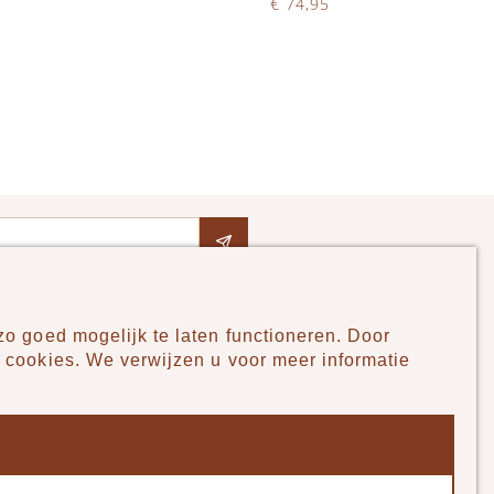
€ 74,95
Op voorraad
IN WINKELWAGEN
o goed mogelijk te laten functioneren. Door
Pudilo
 cookies. We verwijzen u voor meer informatie
Over ons
Algemene voorwaarden
Betaalmethodes