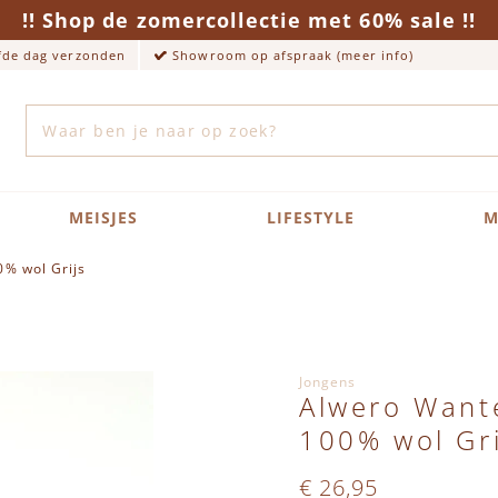
!! Shop de zomercollectie met 60% sale !!
lfde dag verzonden
Showroom op afspraak (meer info)
Zoek
MEISJES
LIFESTYLE
M
0% wol Grijs
Jongens
Alwero Want
100% wol Gri
€ 26,95