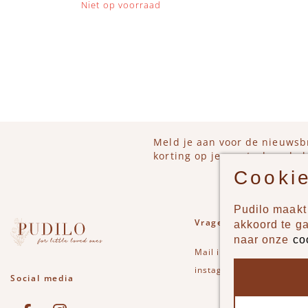
Niet op voorraad
IN 
Meld je aan voor de nieuwsb
korting op je eerstvolgende b
Cookie
Pudilo maakt 
Vragen of opmerkinge
akkoord te g
naar onze
co
Mail
info@pudilo.nl
of st
instagram
Social media
See our Facebook
Bekijk onze Instagram pagina