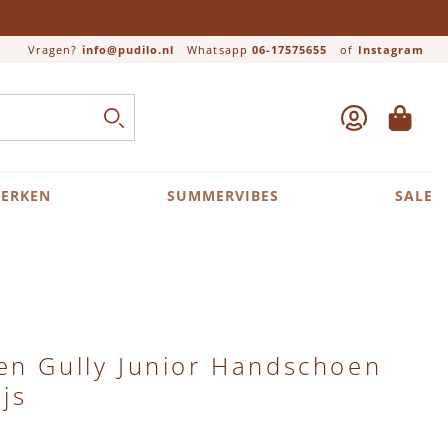
Vragen?
info@pudilo.nl
Whatsapp
06-17575655
of
Instagram
ACCOUNT
WINKEL
Close search
ZOEK
ERKEN
SUMMERVIBES
SALE
en Gully Junior Handschoen
js