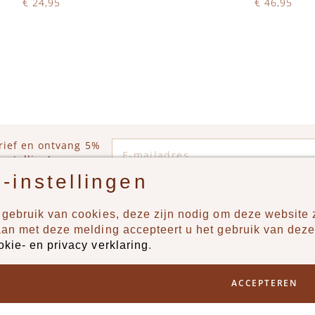
€ 24,95
€ 46,95
Op voorraad
Op voorraad
WINKELWAGEN
IN WINKELWAGEN
E-mailadres
rief en ontvang 5%
estelling!
-instellingen
gebruik van cookies, deze zijn nodig om deze website z
n?
Producten
aan met deze melding accepteert u het gebruik van deze
okie- en privacy verklaring
.
uur ons een berichtje via
New
Jongens
ACCEPTEREN
Meisjes