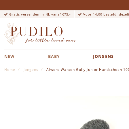
Gratis verzenden in NL vanaf €75,-
Voor 14:00 besteld, deze
NEW
BABY
JONGENS
Home
Jongens
Alwero Wanten Gully Junior Handschoen 10
Ga naar het einde van de afbeeldingen-gallerij