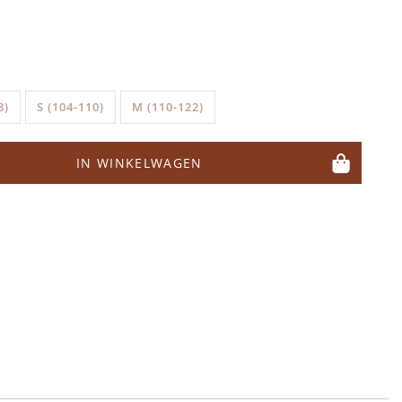
8)
S (104-110)
M (110-122)
IN WINKELWAGEN